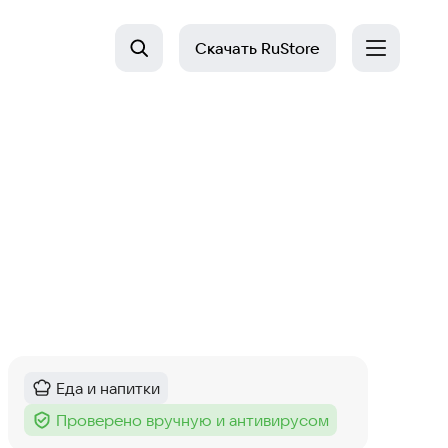
Скачать
RuStore
Еда и напитки
Категория
:
Проверено вручную и антивирусом
Тег
: