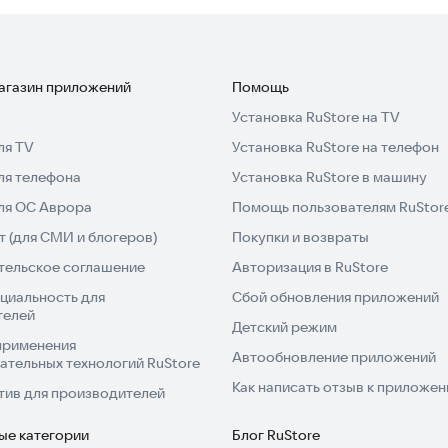
магазин приложений
Помощь
Установка RuStore на TV
ля TV
Установка RuStore на телефон
ля телефона
Установка RuStore в машину
для ОС Аврора
Помощь пользователям RuStor
 (для СМИ и блогеров)
Покупки и возвраты
тельское соглашение
Авторизация в RuStore
циальность для
Сбой обновления приложений
телей
Детский режим
применения
Автообновление приложений
ательных технологий RuStore
Как написать отзыв к приложе
тив для производителей
ые категории
Блог RuStore