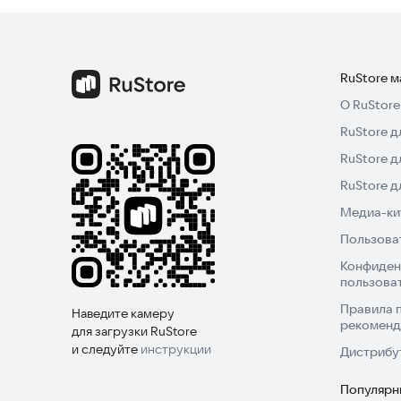
RuStore 
О RuStore
RuStore д
RuStore д
RuStore 
Медиа-кит
Пользова
Конфиден
пользова
Правила 
Наведите камеру
рекоменд
для загрузки RuStore
и следуйте
инструкции
Дистрибу
Популярн