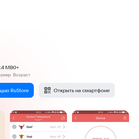
9.4 MB
0+
азмер
Возраст
:
щью RuStore
Открыть на смартфоне