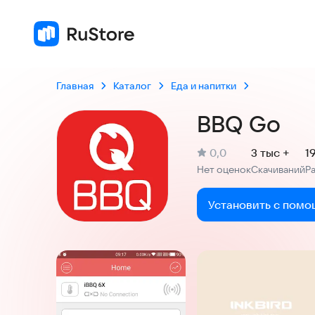
Главная
Каталог
Еда и напитки
BBQ Go
(
)
0,0
3 тыс +
1
Рейтинг:
Нет оценок
Скачиваний
Р
:
:
Установить с помо
Скриншоты