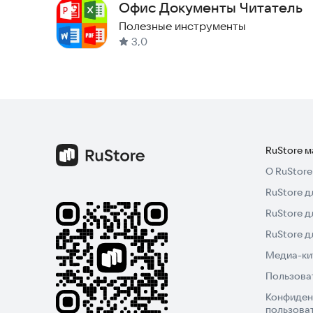
Офис Документы Читатель
**********************
Полезные инструменты
КЛЮЧЕВЫЕ ВОЗМОЖНОСТИ:
3,0
**********************
◆ РАБОЧИЙ СТОЛ С РАСПИСАНИЕМ СОВЕЩАН
— На рабочем столе приложения отображаются 
— Цветовая индикация и специальные метки-под
совещаний.
RuStore 
◆ КАЛЕНДАРЬ (ПЛАНИРОВАНИЕ ВРЕМЕНИ) ◆
О RuStore
— Календарь с перечнем совещаний – вторая ф
RuStore д
удобна для стратегического планирования своег
совещания, запланированные на текущий месяц
RuStore д
нужное совещание и просмотреть его материа
RuStore 
Медиа-кит
◆ ОЗНАКОМЛЕНИЕ С СОВЕЩАНИЕМ И ПЕРЕЧН
Пользова
— Приложение дает быстрый доступ к материал
календаря, можно прочитать повестку, изучить
Конфиден
пользова
связанные документы.