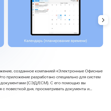
ожение, созданное компанией «Электронные Офисные
Это приложение разработано специально для систем
 документами (СЭД/ECM). С его помощью вы
я с повесткой дня, просматривать документы и
 приложении есть возможность оставлять
ам повестки с использованием электронной подписи.