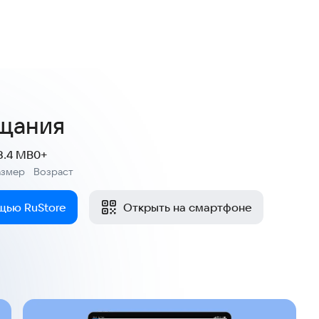
щания
8.4 MB
0+
азмер
Возраст
:
щью RuStore
Открыть на смартфоне