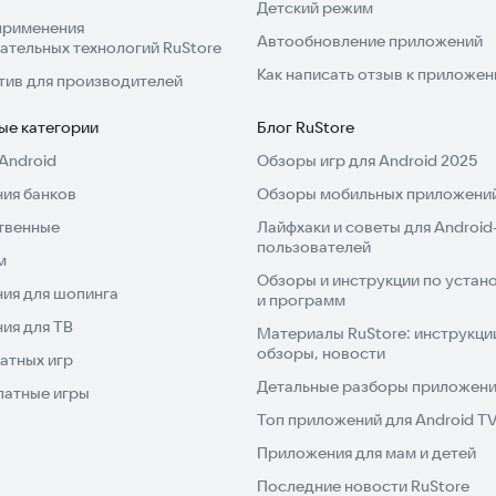
Детский режим
применения
Автообновление приложений
ательных технологий RuStore
 ◆
Как написать отзыв к приложе
и из других отделов и компаний, экономя время на
тив для производителей
ехника, зал собраний). Онлайн-совещание исключает
ые категории
Блог RuStore
чать и раздачу документов, а его участники не тратят
гко получить доступ к материалам, что помогает
Android
Обзоры игр для Android 2025
.
ия банков
Обзоры мобильных приложений
твенные
Лайфхаки и советы для Android
 ◆
пользователей
м
й привлекайте к совещанию всех, кто имеет нужные
Обзоры и инструкции по устано
рисутствует в офисе или стране проведения встречи.
ия для шопинга
и программ
туации и поможет принять взвешенные решения.
ия для ТВ
Материалы RuStore: инструкци
зависимости от своих прав: решающий,
обзоры, новости
атных игр
Детальные разборы приложений
латные игры
Топ приложений для Android T
ЕСКИЙ ПОДСЧЕТ ГОЛОСОВ ◆
атически подсчитывает голоса по каждому из
Приложения для мам и детей
ограммы с цветовой индикацией столбцов. В отличие
Последние новости RuStore