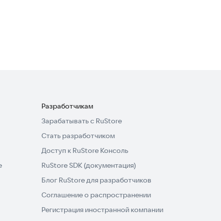
Office Word Reader Docx
Editor
Полезные инструменты
Разработчикам
Зарабатывать с RuStore
Стать разработчиком
Доступ к RuStore Консоль
e
RuStore SDK (документация)
Блог RuStore для разработчиков
Соглашение о распространении
Регистрация иностранной компании