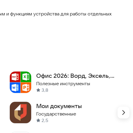
м и функциям устройства для работы отдельных
 поддерживаются
ми»
Офис 2026: Ворд, Эксель,
ваются
Повер Поинт, Редактор PDF
Полезные инструменты
3,8
Мои документы
Государственные
2,5
од сим-карту) для передачи данных