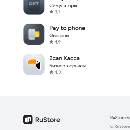
Терминала
Симуляторы
3,7
Pay to phone
Финансы
4,9
2can Касса
Бизнес-сервисы
4,3
RuStore 
О RuStore