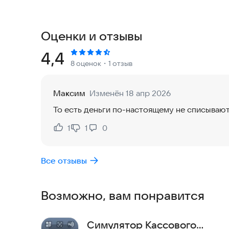
коду через СБП
Все что вам нужно – смартфон с NFC-модулем и
Оценки и отзывы
Преимущества
Прием оплаты смартфоном также безопасен, ка
Рейтинг:
4,4
8 оценок
・1 отзыв
подтверждаются ПИН-кодом
Экономия на покупке, аренде и обслуживании 
Быстрое подключение: просто скачайте прилож
Максим
Изменён 18 апр 2026
Работает везде, где есть мобильная связь
То есть деньги по-настоящему не списывают
История транзакций всегда доступна на страни
24/7 – поддержка Делобанка по телефону или в
1
1
0
Нравится:
Не нравится:
Как подключить
Все отзывы
Если вы клиент Делобанка – подключите сервис 
более 5 минут.
Если вы еще не в Делобанке – оставьте заявку 
Возможно, вам понравится
бесплатному телефону 8 800 5000 700
Симулятор Кассового