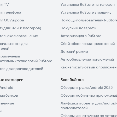
ля TV
Установка RuStore на телефон
ля телефона
Установка RuStore в машину
для ОС Аврора
Помощь пользователям RuStor
 (для СМИ и блогеров)
Покупки и возвраты
тельское соглашение
Авторизация в RuStore
циальность для
Сбой обновления приложений
телей
Детский режим
применения
Автообновление приложений
ательных технологий RuStore
Как написать отзыв к приложе
тив для производителей
ые категории
Блог RuStore
Android
Обзоры игр для Android 2025
ия банков
Обзоры мобильных приложений
твенные
Лайфхаки и советы для Android
пользователей
м
Обзоры и инструкции по устано