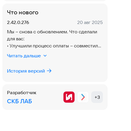
Что нового
Версия:
Дата:
2.42.0.276
20 авг 2025
Мы – снова с обновлением. Что сделали
для вас:
• Улучшили процесс оплаты – совместили
карточный платеж и оплату по QR-коду на
Читать дальше
одном экране
• Усилили уровень безопасности
История версий
платежей, теперь ваши транзакции под
дополнительной защитой
• И провели редизайн, чтобы было еще
Разработчик
красивее
+
3
СКБ ЛАБ