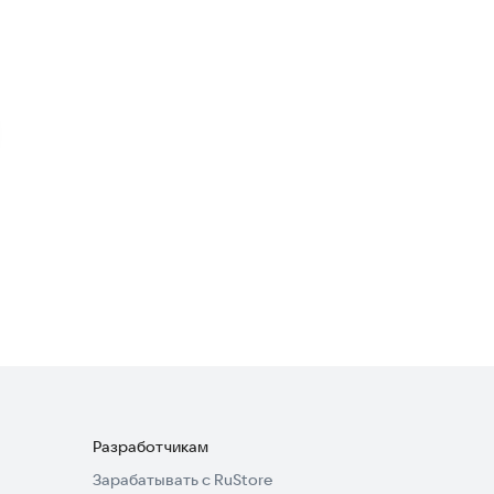
Финансы
4,6
Mir Pay
Финансы
3,6
2can SoftPOS
Финансы
·
Бизнес-сервисы
2,7
Разработчикам
Зарабатывать с RuStore