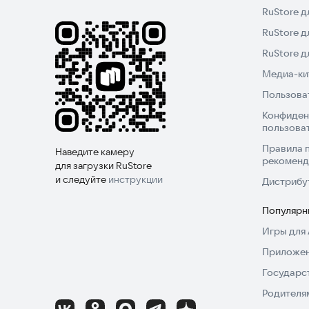
RuStore д
RuStore д
RuStore 
Медиа-кит
Пользова
Конфиден
пользова
Правила 
Наведите камеру
рекоменд
для загрузки RuStore
и следуйте
инструкции
Дистрибу
Популярн
Игры для 
Приложен
Государс
Родителя