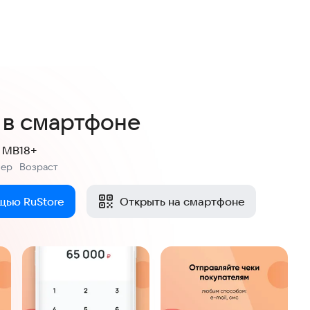
4,4
8 оценок
 в смартфоне
9 MB
18+
мер
Возраст
:
щью RuStore
Открыть на смартфоне