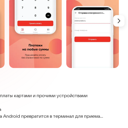
платы картами и прочими устройствами
а
 Android превратится в терминал для приема
oogle Pay, Apple Pay и Samsung Pay, а также по QR-