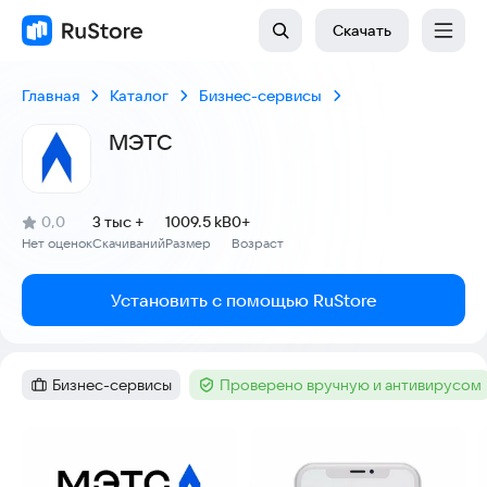
Скачать
Главная
Каталог
Бизнес-сервисы
МЭТС
(
)
0,0
3 тыс +
1009.5 kB
0+
Рейтинг:
Нет оценок
Скачиваний
Размер
Возраст
:
:
:
Установить с помощью RuStore
Бизнес-сервисы
Проверено вручную и антивирусом
Категория
:
Тег
:
Скриншоты