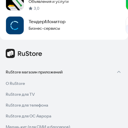
Объявления и услуги
3,0
ТендерМонитор
Бизнес-сервисы
RuStore магазин приложений
О RuStore
RuStore для TV
RuStore для телефона
RuStore для ОС Аврора
Медиа-кит (для СМИ и блогеров)