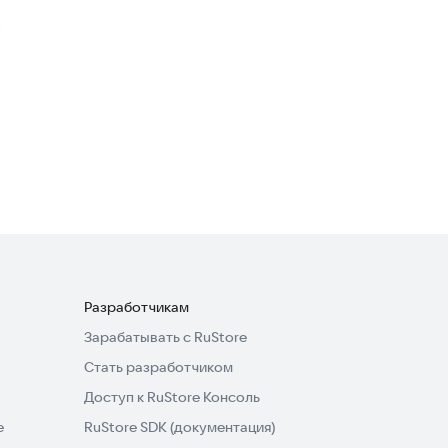
pdf Hub
Полезные инструменты
4,5
Docx Reader - XLSX, PDF,
PPTX
Полезные инструменты
Разработчикам
Зарабатывать с RuStore
Стать разработчиком
Доступ к RuStore Консоль
e
RuStore SDK (документация)