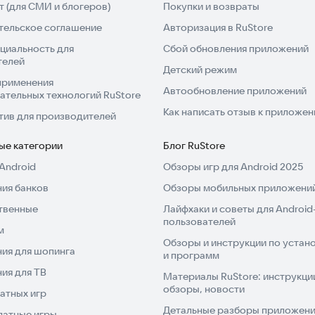
 (для СМИ и блогеров)
Покупки и возвраты
тельское соглашение
Авторизация в RuStore
циальность для
Сбой обновления приложений
телей
Детский режим
применения
Автообновление приложений
ательных технологий RuStore
Как написать отзыв к приложе
тив для производителей
ые категории
Блог RuStore
Android
Обзоры игр для Android 2025
ия банков
Обзоры мобильных приложений
твенные
Лайфхаки и советы для Android
пользователей
м
Обзоры и инструкции по устано
ия для шопинга
и программ
ия для ТВ
Материалы RuStore: инструкци
обзоры, новости
атных игр
Детальные разборы приложений
латные игры