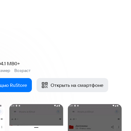
04.1 MB
0+
азмер
Возраст
:
щью RuStore
Открыть на смартфоне