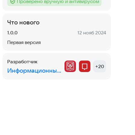
Проверено вручную и антивирусом
Тег
:
Что нового
Версия:
Дата:
1.0.0
12 нояб 2024
Первая версия
Разработчик
+
20
Информационный город ГКУ