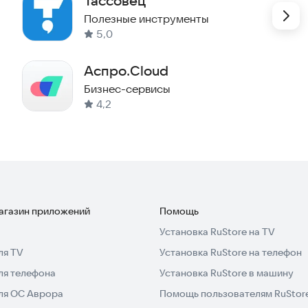
Тассовец
Полезные инструменты
5,0
Аспро.Cloud
Бизнес-сервисы
4,2
магазин приложений
Помощь
Установка RuStore на TV
ля TV
Установка RuStore на телефон
ля телефона
Установка RuStore в машину
для ОС Аврора
Помощь пользователям RuStor