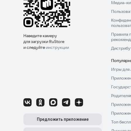
Медиа-кит
Пользова
Конфиден
пользова
Правила 
Наведите камеру
рекоменд
для загрузки RuStore
и следуйте
инструкции
Дистрибу
Популярн
Игры для 
Приложен
Государс
Родителя
Приложен
Приложен
Предложить приложение
Топ беспл
Лучшие п