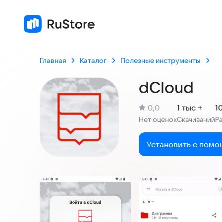
Главная
Каталог
Полезные инструменты
dCloud
(
)
0,0
1 тыс +
1
Рейтинг:
Нет оценок
Скачиваний
Р
:
:
Установить с помо
Скриншоты