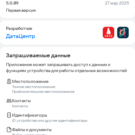
Версия:
Дата:
5.0.89
27 мар 2025
Первая версия
Для детей:
- Персонализированный родительский контроль, с
возможностью блокировать весь контент приложения по
Разработчик
возрастному ограничению.
ДатаЦентр
Запрашиваемые данные
Приложение может запрашивать доступ к данным и
функциям устройства для работы отдельных возможностей
Местоположение
Точное местоположение
Приблизительное местоположение
Контакты
Контакты
Идентификаторы
ID устройства или другие идентификаторы
Файлы и документы
Файлы и документы