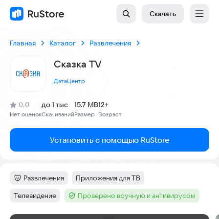
Скачать
Главная
Каталог
Развлечения
Сказка TV
ДатаЦентр
(
)
0,0
до 1 тыс
15.7 MB
12+
Рейтинг:
Нет оценок
Скачиваний
Размер
Возраст
:
:
:
Установить с помощью RuStore
Развлечения
Приложения для ТВ
Категория
:
Тег
:
Телевидение
Проверено вручную и антивирусом
Тег
:
Тег
: