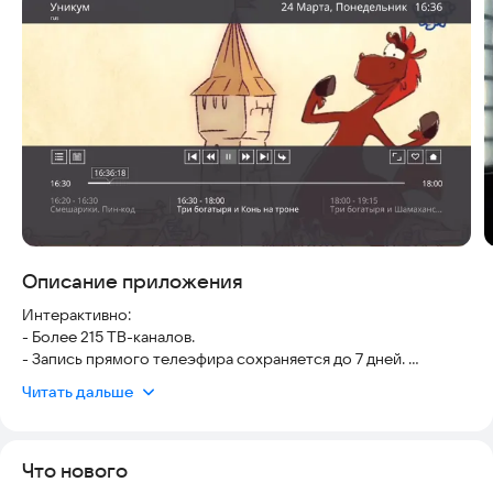
Скриншоты
Описание приложения
Интерактивно:
- Более 215 ТВ-каналов.
- Запись прямого телеэфира сохраняется до 7 дней.
Читать дальше
Удобно пользоваться:
- Возможность начать просмотр на одном устройстве, а
закончить на другом.
Что нового
- Избранное
- Поиск телепередач, фильмов, сериалов.