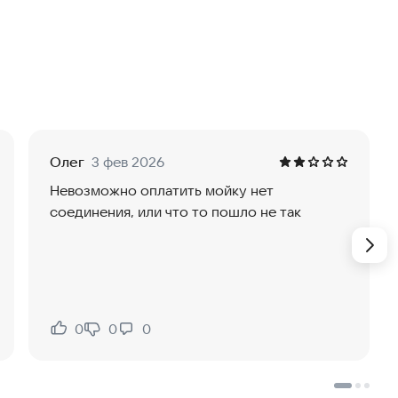
ие, используя банковскую карту.
я.
Олег
3 фев 2026
Невозможно оплатить мойку нет
х.
соединения, или что то пошло не так
наличных перед поездкой на мойку самообслуживания.
0
0
0
Нравится:
Не нравится:
 разменивать крупные купюры.