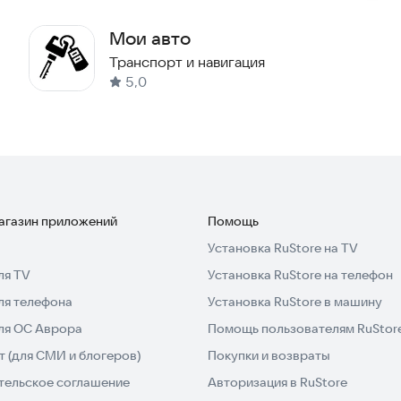
Мои авто
Транспорт и навигация
ках реальных клиентов, которые воспользовались
5,0
приложение?
оторой находитесь.
оит ваш автомобиль.
магазин приложений
Помощь
Установка RuStore на TV
ить картой".
ля TV
Установка RuStore на телефон
 банковской карты, моечный пост активируется через
ля телефона
Установка RuStore в машину
на экране терминала с программами.
для ОС Аврора
Помощь пользователям RuStor
 (для СМИ и блогеров)
Покупки и возвраты
квитанцию по электронной почте.
тельское соглашение
Авторизация в RuStore