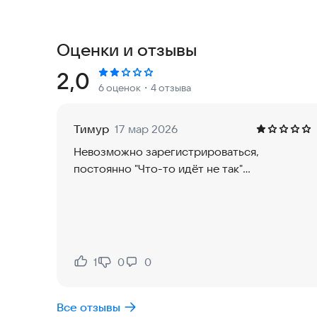
- Оплачивать услуги автомойки через приложен
Оценки и отзывы
- Видеть рейтинг автомойки и стоимость услуг.
Рейтинг:
2,0
6 оценок
・4 отзыва
- Оставлять отзывы о мойке после ее посещени
- Видеть историю своих посещений автомоек.
Тимур
17 мар 2026
Невозможно зарегистрироваться,
- Получать информацию об акциях на автомойка
постоянно "Что-то идёт не так"...
Pay & Wash - ЭТО
УДОБНО
* Теперь в прошлом поиск банкомата и снятие 
1
0
0
Нравится:
Не нравится:
* Нет необходимости носить с собой мелочь и
Все отзывы