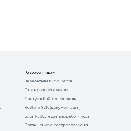
Обслуживание автомобиля
Free
Транспорт и навигация
4,3
Разработчикам
Зарабатывать с RuStore
Стать разработчиком
Доступ к RuStore Консоль
e
RuStore SDK (документация)
Блог RuStore для разработчиков
Соглашение о распространении