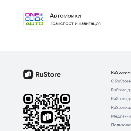
ПРАВДИВО
Автомойки
* Рейтинг автомоек основан на отзывах и оцен
Транспорт и навигация
услугами.
Как оплатить мойку самообслуживания через 
- Откройте приложение и выберите мойку на к
- В списке постов выберите тот, на котором ст
RuStore 
О RuStore
- Введите необходимую сумму и нажмите "Оплат
RuStore д
- Деньги спишутся с привязанной к приложению
RuStore д
несколько секунд и внесенная сумма появится 
RuStore 
Медиа-кит
- В течение нескольких минут вы получите чек-
Пользова