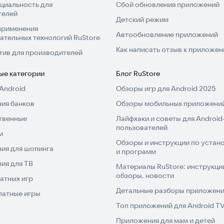
втомойку и отправить отзыв, который получит
циальность для
Сбой обновления приложений
телей
инг мойки в приложении.
Детский режим
применения
Автообновление приложений
ательных технологий RuStore
е с чеком и отзывом.
Как написать отзыв к приложе
тив для производителей
ложение?
ые категории
Блог RuStore
оторой находитесь или которую планируете посетить.
Android
Обзоры игр для Android 2025
ия банков
Обзоры мобильных приложений
женных и нажмите "Далее".
твенные
Лайфхаки и советы для Android
пользователей
м
"Оплатить картой".
Обзоры и инструкции по устано
ия для шопинга
и программ
 банковской карты, и вы получите квитанцию об
ия для ТВ
Материалы RuStore: инструкци
обзоры, новости
атных игр
Детальные разборы приложений
латные игры
орый сохранится в истории.
Топ приложений для Android T
 "пин-код", который отображается в вашем заказе.
Приложения для мам и детей