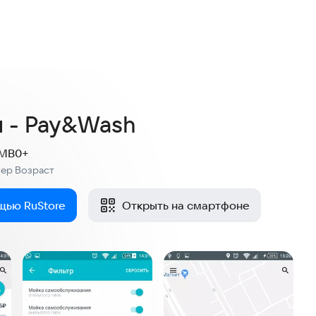
2,0
6 оценок
 - Pay&Wash
 MB
0+
мер
Возраст
:
щью RuStore
Открыть на смартфоне