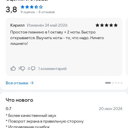
Рейтинг:
3,8
9 оценок
・5 отзывов
Кирилл
Изменён 24 май 2026
Простое пианино в 1 октаву + 2 ноты. Быстро
открывается. Выучить ноты - то, что надо. Ничего
лишнего!
1
0
1
комментарий
Нравится:
Не нравится:
Все отзывы
Что нового
Версия:
Дата:
0.7
20 июн 2024
* Более качественный звук
* Поворот экрана в правильную сторону
* Исправление ошибок