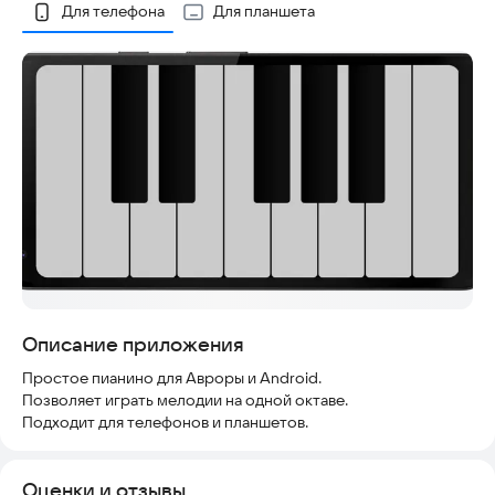
Скриншоты
Для телефона
Для планшета
Описание приложения
Простое пианино для Авроры и Android.
Позволяет играть мелодии на одной октаве.
Оценки и отзывы