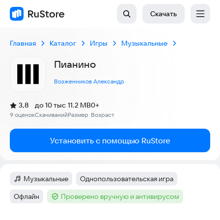
Скачать
Главная
Каталог
Игры
Музыкальные
Пианино
Возженников Александр
(
)
3,8
до 10 тыс
11.2 MB
0+
Рейтинг:
9 оценок
Скачиваний
Размер
Возраст
:
:
:
Установить с помощью RuStore
Музыкальные
Однопользовательская игра
Категория
:
Тег
:
Офлайн
Проверено вручную и антивирусом
Тег
:
Тег
: