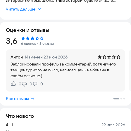
интересные и эмоциональные истории, будете в числе
первых очевидцев происшествий.
Читать дальше
Кроме того, с помощью приложения ИРСИТИ.Ру вы
получаете возможность:
Оценки и отзывы
- узнавать последние новости Новосибирской области,
новости России;
Рейтинг:
3,6
- высказывать свое мнение в комментариях к статьям и
6 оценок
・3 отзыва
узнавать другие точки зрения;
- узнавать прогноз погоды и курсы валют;
Антон
Изменён 23 июн 2026
- смотреть фото- и видеорепортажи с места событий;
Заблокировали профиль за комментарий, хотя ничего
- сохранять избранные новости;
там цензурного не было, написал цены на бензин в
- следить за новостями спорта;
своём регионе.)
- делиться новостями в мессенджерах и соцсетях;
- читать избранные новости, собранные в рубрики и темы;
0
0
0
Нравится:
Не нравится:
- отправлять свои новости в редакцию;
- обратиться в доброжелательную техподдержку с
Все отзывы
предложением или проблемой;
- быть в курсе новостей в стране и мире.
Что нового
Версия:
Дата:
4.1.1
29 июл 2026
Возрастное ограничение 18+