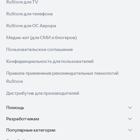
RuStore для TV
RuStore для телефона
RuStore для ОС Аврора
Медиа-кит (для СМИ и блогеров)
Пользовательское соглашение
Конфиденциальность для пользователей
Правила применения рекомендательных технологий
RuStore
Дистрибутив для производителей
Помощь
Разработчикам
Установка RuStore на TV
Популярные категории
Зарабатывать с RuStore
Установка RuStore на телефон