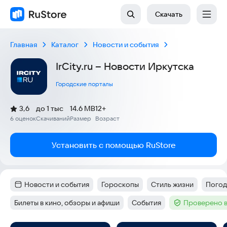
Скачать
Главная
Каталог
Новости и события
IrCity.ru – Новости Иркутска
Городские порталы
(
)
3,6
до 1 тыс
14.6 MB
12+
Рейтинг:
6 оценок
Скачиваний
Размер
Возраст
:
:
:
Установить с помощью RuStore
Новости и события
Гороскопы
Стиль жизни
Погод
Категория
:
Тег
:
Тег
:
Тег
:
Билеты в кино, обзоры и афиши
События
Проверено в
Тег
:
Тег
:
Тег
: