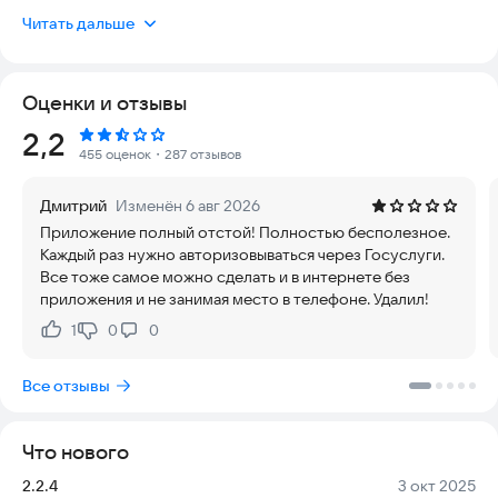
предоставляет информацию о порядке обращения граждан
Читать дальше
в ФССП России.
Оценки и отзывы
Рейтинг:
2,2
455 оценок
・287 отзывов
Дмитрий
Изменён 6 авг 2026
Приложение полный отстой! Полностью бесполезное.
Каждый раз нужно авторизовываться через Госуслуги.
Все тоже самое можно сделать и в интернете без
приложения и не занимая место в телефоне. Удалил!
1
0
0
Нравится:
Не нравится:
Все отзывы
Что нового
Версия:
Дата:
2.2.4
3 окт 2025