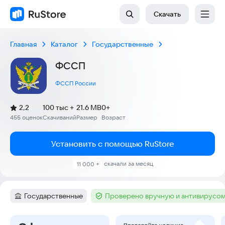
Скачать
Главная
Каталог
Государственные
ФССП
ФССП России
(
)
2,2
100 тыс +
21.6 MB
0+
Рейтинг:
455 оценок
Скачиваний
Размер
Возраст
:
:
:
Установить с помощью RuStore
скачали за месяц
11 000 +
Государственные
Проверено вручную и антивирусо
Категория
:
Тег
:
Скриншоты