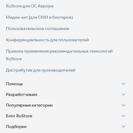
RuStore для ОС Аврора
Медиа-кит (для СМИ и блогеров)
Пользовательское соглашение
Конфиденциальность для пользователей
Правила применения рекомендательных технологий
RuStore
Дистрибутив для производителей
Помощь
Разработчикам
Установка RuStore на TV
Популярные категории
Зарабатывать с RuStore
Установка RuStore на телефон
Блог RuStore
Игры для Android
Стать разработчиком
Установка RuStore в машину
Подборки
Обзоры игр для Android 2025
Приложения банков
Доступ к RuStore Консоль
Помощь пользователям RuStore