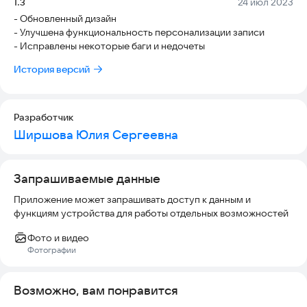
Версия:
Дата:
1.3
24 июл 2023
вы потратили на каждую историю. Сохраняйте себе
- Обновленный дизайн
напоминания о чтении, чтобы не пропустить ни одной
- Улучшена функциональность персонализации записи
интересной книги или фильма.
- Исправлены некоторые баги и недочеты
Станьте настоящим гуру литературы и кино с помощью
История версий
Storybooker - вашего незаменимого читательского
помощника! Читайте, смотрите, замечайте и сохраняйте
себе самые значимые моменты своего литературного
Разработчик
путешествия!
Ширшова Юлия Сергеевна
Запрашиваемые данные
Приложение может запрашивать доступ к данным и
функциям устройства для работы отдельных возможностей
Фото и видео
Фотографии
Возможно, вам понравится