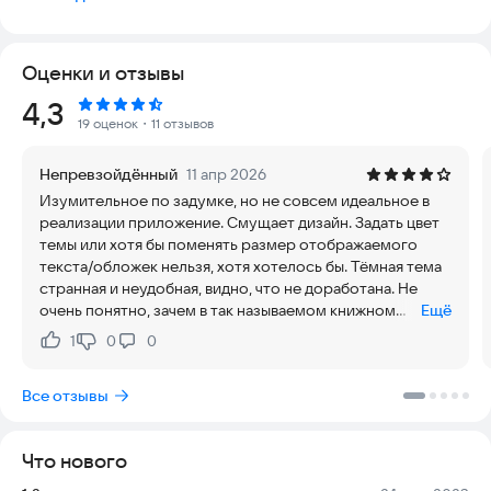
впечатления о вашем литературном и кинематографическом
опыте.
Оценки и отзывы
Главное преимущество Storybooker - офлайн режим работы,
что позволяет вам вносить записи и делать заметки без
Рейтинг:
4,3
доступа к интернету. Отмечайте свои любимые моменты и
19 оценок
・11 отзывов
сохраняйте свои отзывы в любое время и в любом месте!
Непревзойдённый
11 апр 2026
С помощью этого приложения вы сможете сортировать
Изумительное по задумке, но не совсем идеальное в
свои записи по закладкам, чтобы легко находить нужную
реализации приложение. Смущает дизайн. Задать цвет
информацию. Можете отмечать, какие книги или фильмы вы
темы или хотя бы поменять размер отображаемого
уже прочитали или просмотрели, а также составлять список
текста/обложек нельзя, хотя хотелось бы. Тёмная тема
того, что вы хотите прочитать или посмотреть в будущем.
странная и неудобная, видно, что не доработана. Не
очень понятно, зачем в так называемом книжном
Ещё
А еще, устанавливайте пароль для приложения, чтобы ваша
трекере фильмы и сериалы, но это так — личный
личная информация осталась только для вас. Добавляйте
1
0
0
Нравится:
Не нравится:
вопрос, не недостаток. Спасибо разработчикам! Очень
обложки к вашим записям, вместе с актерами и оценками,
надеюсь на то, что появится возможность изменить
чтобы создать полноценный обзор. И не забудьте написать
Все отзывы
размер текста и изображений, а то это прямо боль(
сюжет для каждой записи, чтобы вспомнить, о чем речь
снова и снова.
Что нового
Storybooker также предлагает установку даты начала и
окончания чтения, чтобы вы всегда знали, сколько времени