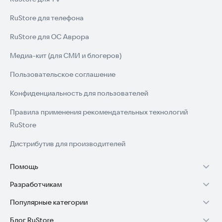
RuStore для телефона
RuStore для ОС Аврора
Медиа-кит (для СМИ и блогеров)
Пользовательское соглашение
Конфиденциальность для пользователей
Правила применения рекомендательных технологий
RuStore
Дистрибутив для производителей
Помощь
Разработчикам
Установка RuStore на TV
Популярные категории
Зарабатывать с RuStore
Установка RuStore на телефон
Блог RuStore