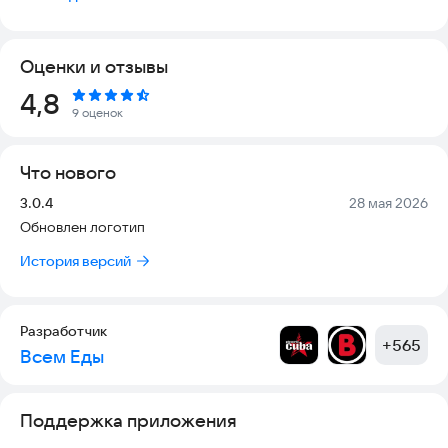
Получать бонусные баллы за заказы;
Получать информацию о проводимых акциях и самых
вкусных предложениях через пуш уведомления!
Оценки и отзывы
Рейтинг:
4,8
9 оценок
Что нового
Версия:
Дата:
3.0.4
28 мая 2026
Обновлен логотип
История версий
Разработчик
+
565
Всем Еды
Поддержка приложения