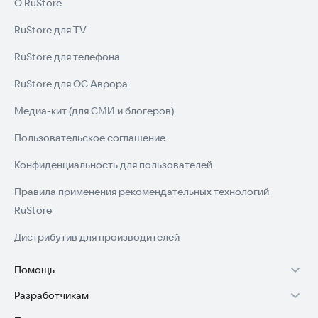
О RuStore
RuStore для TV
RuStore для телефона
RuStore для ОС Аврора
Медиа-кит (для СМИ и блогеров)
Пользовательское соглашение
Конфиденциальность для пользователей
Правила применения рекомендательных технологий
RuStore
Дистрибутив для производителей
Помощь
Разработчикам
Установка RuStore на TV