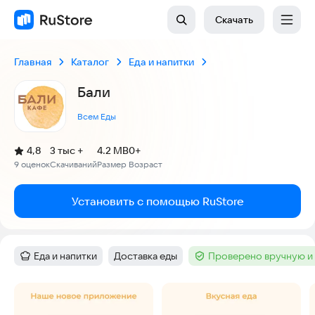
Скачать
Главная
Каталог
Еда и напитки
Бали
Всем Еды
(
)
4,8
3 тыс +
4.2 MB
0+
Рейтинг:
9 оценок
Скачиваний
Размер
Возраст
:
:
:
Установить с помощью RuStore
Еда и напитки
Доставка еды
Проверено вручную и
Категория
:
Тег
:
Тег
:
Скриншоты