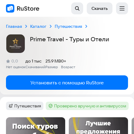
Скачать
Главная
Каталог
Путешествия
Prime Travel - Туры и Отели
(
)
0,0
до 1 тыс
25.9 MB
0+
Рейтинг:
Нет оценок
Скачиваний
Размер
Возраст
:
:
:
Установить с помощью RuStore
Путешествия
Проверено вручную и антивирусом
Категория
:
Тег
:
Скриншоты