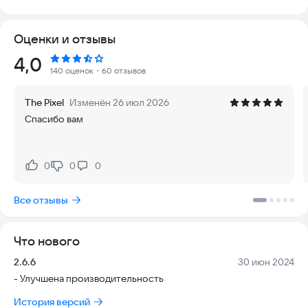
**Vidma Recorder Lite** — это упрощенная версия
приложения с полным набором функций для записи экрана.
Оценки и отзывы
Это полностью бесплатное приложение, которое
позволяет снимать видео без водяных знаков. Теперь запись
Рейтинг:
4,0
экрана доступна каждому!
140 оценок
・60 отзывов
**Маленький, простой и практичный**, Vidma Recorder Lite
The Pixel
Изменён 26 июл 2026
идеально подходит для плавной записи экрана на любом
Спасибо вам
устройстве Android.
**Представляем Vidma Screen Recorder:**
0
0
0
Нравится:
Не нравится:
- Можно **бесплатно снимать видео с экрана любого
смартфона на Android**
Все отзывы
- **Полностью бесплатный доступ ко всем функциям**
этого приложения для съемки экрана. Мы не предлагаем
подписку, чтобы снимать видео с экрана.
Что нового
- **Запись с экрана со звуком**
Версия:
Дата:
2.6.6
30 июн 2024
Vidma Recorder подойдет геймерам, видеоблогерам и
- Улучшена производительность
другим контентмейкерам. Также удобен для компаний, где
видеосвязь стала такой же распространенной, как и
История версий