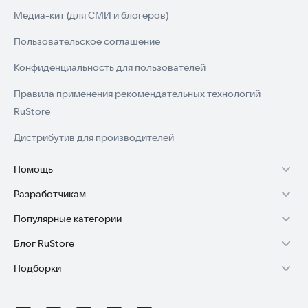
экрана прямо сейчас**, чтобы запечатлеть каждый
Медиа-кит (для СМИ и блогеров)
необычный момент!
Пользовательское соглашение
Конфиденциальность для пользователей
Правила применения рекомендательных технологий
RuStore
Дистрибутив для производителей
Помощь
Разработчикам
Установка RuStore на TV
Популярные категории
Зарабатывать с RuStore
Установка RuStore на телефон
Блог RuStore
Игры для Android
Стать разработчиком
Установка RuStore в машину
Подборки
Обзоры игр для Android 2025
Приложения банков
Доступ к RuStore Консоль
Помощь пользователям RuStore
Игровой набор
Обзоры мобильных приложений 2025
Государственные
RuStore SDK (документация)
Покупки и возвраты