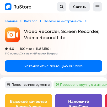
Скачать
Главная
Каталог
Полезные инструменты
Video Recorder, Screen Recorder,
Vidma Record Lite
(
)
4,0
100 тыс +
11.8 MB
0+
Рейтинг:
140 оценок
Скачиваний
Размер
Возраст
:
:
:
Установить с помощью RuStore
Полезные инструменты
Проверено вручную и антив
Категория
:
Тег
:
Скриншоты