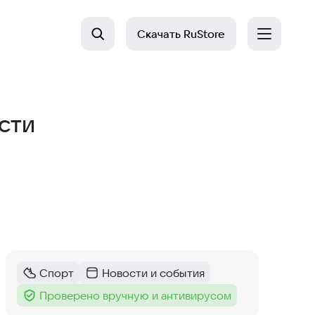
Скачать
RuStore
сти
Спорт
Новости и события
Категория
:
Категория
:
Проверено вручную и антивирусом
Тег
: