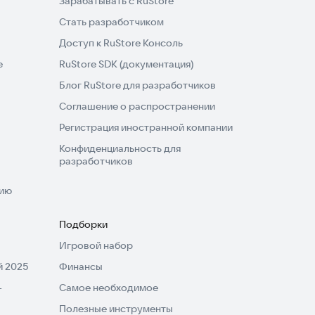
Зарабатывать с RuStore
Стать разработчиком
Доступ к RuStore Консоль
e
RuStore SDK (документация)
Блог RuStore для разработчиков
Соглашение о распространении
Регистрация иностранной компании
Конфиденциальность для
разработчиков
нию
Подборки
Игровой набор
 2025
Финансы
-
Самое необходимое
Полезные инструменты