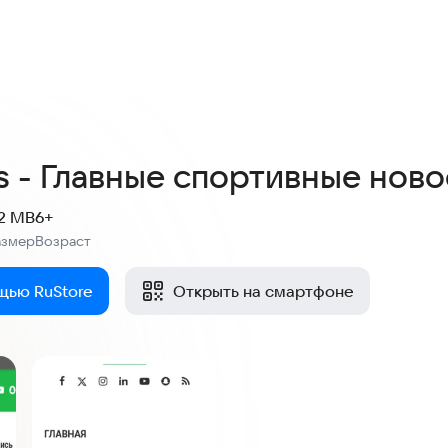
s - Главные спортивные ново
.2 MB
6+
азмер
Возраст
:
щью RuStore
Открыть на смартфоне