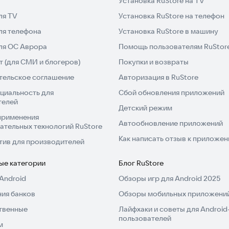
Установка RuStore на TV
ля TV
Установка RuStore на телефон
ля телефона
Установка RuStore в машину
для ОС Аврора
Помощь пользователям RuStor
 (для СМИ и блогеров)
Покупки и возвраты
тельское соглашение
Авторизация в RuStore
циальность для
Сбой обновления приложений
телей
Детский режим
применения
Автообновление приложений
ательных технологий RuStore
Как написать отзыв к приложе
тив для производителей
ые категории
Блог RuStore
Android
Обзоры игр для Android 2025
ия банков
Обзоры мобильных приложений
твенные
Лайфхаки и советы для Android
пользователей
м