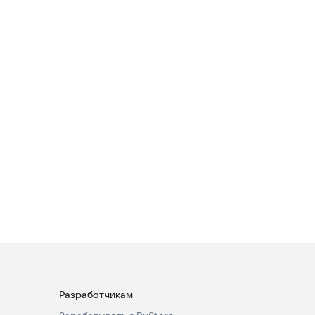
Soccer League: Football Cup
Спортивные
World Soccer Football 2025
Спортивные
Tennis World Open 2025
Спортивные
Разработчикам