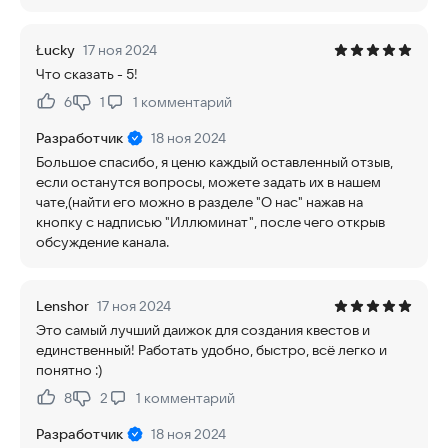
Łucky
17 ноя 2024
Что сказать - 5!
6
1
1
комментарий
Нравится:
Не нравится:
Разработчик
18 ноя 2024
Большое спасибо, я ценю каждый оставленный отзыв,
если останутся вопросы, можете задать их в нашем
чате,(найти его можно в разделе "О нас" нажав на
кнопку с надписью "Иллюминат", после чего открыв
обсуждение канала.
Lenshor
17 ноя 2024
Это самый лучший даижок для создания квестов и
единственный! Работать удобно, быстро, всё легко и
понятно :)
8
2
1
комментарий
Нравится:
Не нравится:
Разработчик
18 ноя 2024