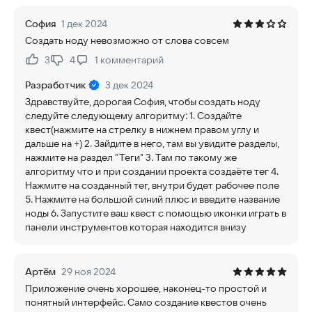
София
1 дек 2024
Создать ноду невозможно от слова совсем
3
4
1
комментарий
Нравится:
Не нравится:
Разработчик
3 дек 2024
Здравствуйте, дорогая София, чтобы создать ноду
следуйте следующему алгоритму: 1. Создайте
квест(нажмите на стрелку в нижнем правом углу и
дальше на +) 2. Зайдите в него, там вы увидите разделы,
нажмите на раздел "Теги" 3. Там по такому же
алгоритму что и при создании проекта создаёте тег 4.
Нажмите на созданный тег, внутри будет рабочее поле
5. Нажмите на большой синий плюс и введите название
ноды 6. Запустите ваш квест с помощью иконки играть в
панели инструментов которая находится внизу
Артём
29 ноя 2024
Приложение очень хорошее, наконец-то простой и
понятный интерфейс. Само создание квестов очень