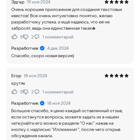
Эдгар
19 ноя 2024
Очень хорошее приложение для создания текстовых
квестов! Все очень интуиктивно понятно, желаю
разработчику успеха. и ещё надеюсь, что её не
забросят, ведь она единственная такая🔥
5
2
1
комментарий
Нравится:
Не нравится:
Разработчик
4 дек 2024
Спасибо, скоро новая версия)
Егор
18 ноя 2024
крутяк
5
2
1
комментарий
Нравится:
Не нравится:
Разработчик
18 ноя 2024
Большое спасибо, я ценю каждый оставленный отзыв,
если останутся вопросы, можете задать их в нашем
чате,(найти его можно в разделе "О нас" нажав на
кнопку с надписью "Иллюминат", после чего открыв
обсуждение канала.