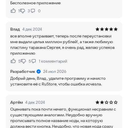
Бесполезное приложение
1
3
0
Нравится:
Не нравится:
Влад
4 дек 2024
все вполне устраивает, теперь после переустановки
мне выдали целых миллион рублей!, а также любимую
пластину таракана Сергея, я очень рад, желаю успехов
приложению
5
5
1
комментарий
Нравится:
Не нравится:
Разработчик
24 июл 2026
Добрый день, Влад , удалите программу и начисто
установите её с RuStore, чтобы ошибка исчезла.
Артём
4 дек 2024
Оценивать пока почти нечего, функционал несравним с
существующими аналогами. Неудобно вручную
прописывать полное название ноды, на которую
должна вести кнопка. Неудобно, что новая нода сразу