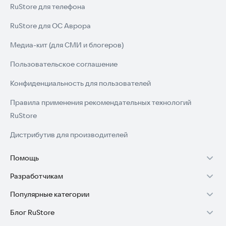
RuStore для телефона
RuStore для ОС Аврора
Медиа-кит (для СМИ и блогеров)
Пользовательское соглашение
Конфиденциальность для пользователей
Правила применения рекомендательных технологий
RuStore
Дистрибутив для производителей
Помощь
Разработчикам
Установка RuStore на TV
Популярные категории
Зарабатывать с RuStore
Установка RuStore на телефон
Блог RuStore
Игры для Android
Стать разработчиком
Установка RuStore в машину