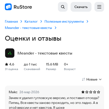
Скачать
Главная
Каталог
Полезные инструменты
Meander - текстовые квесты
Оценки и отзывы
Meander - текстовые квесты
Рейтинг: 4,6, 31 оценка
Скачиваний: до 1 тыс
Размер файла: 15.6 MB
Возрастное ограничение: 15.6 MB
4,6
до 1 тыс
15.6 MB
0+
31 оценка
Скачиваний
Размер
Возраст
Новые
Маkс
26 мар 2026
Зачем я удалил гугловскую версию, и поставил отсюда?
Пипец. Все квесты заново проходить, но это ладно. А в
этой версии и нет квестов. Я шоке