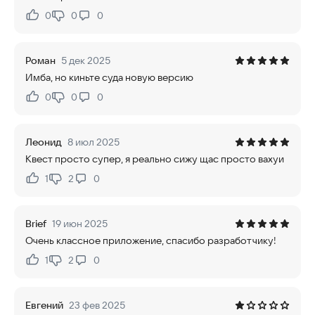
0
0
0
Нравится:
Не нравится:
Роман
5 дек 2025
Имба, но киньте суда новую версию
0
0
0
Нравится:
Не нравится:
Леонид
8 июл 2025
Квест просто супер, я реально сижу щас просто вaxyи
1
2
0
Нравится:
Не нравится:
Brief
19 июн 2025
Очень классное приложение, спасибо разработчику!
1
2
0
Нравится:
Не нравится:
Евгений
23 фев 2025