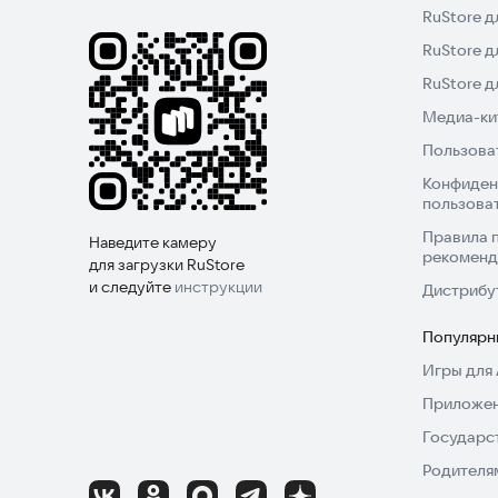
RuStore д
RuStore д
RuStore 
Медиа-кит
Пользова
Конфиден
пользова
Правила 
Наведите камеру
рекоменд
для загрузки RuStore
и следуйте
инструкции
Дистрибу
Популярн
Игры для 
Приложен
Государс
Родителя