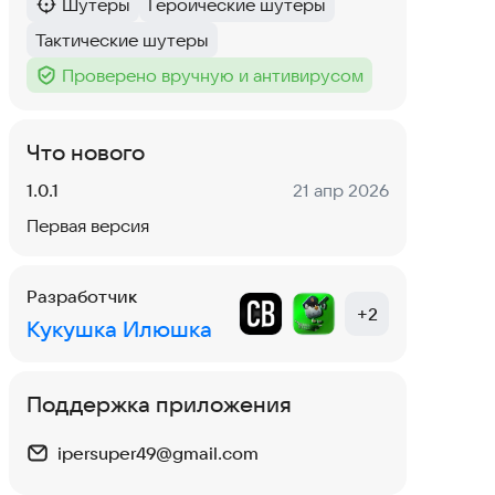
Шутеры
Героические шутеры
Категория
:
Тег
:
Тактические шутеры
Тег
:
Проверено вручную и антивирусом
Тег
:
Что нового
Версия:
Дата:
1.0.1
21 апр 2026
Первая версия
Разработчик
+
2
Кукушка Илюшка
Поддержка приложения
ipersuper49@gmail.com