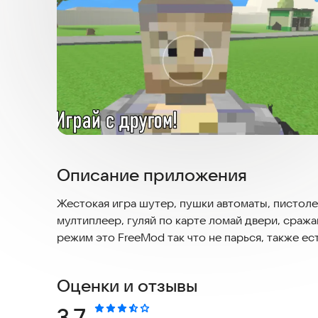
Описание приложения
Жестокая игра шутер, пушки автоматы, пистолет
мултиплеер, гуляй по карте ломай двери, сража
режим это FreeMod так что не парься, также е
Оценки и отзывы
Рейтинг:
3,7