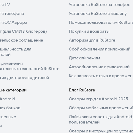
ля TV
Установка RuStore на телефон
ля телефона
Установка RuStore в машину
для ОС Аврора
Помощь пользователям RuStor
 (для СМИ и блогеров)
Покупки и возвраты
тельское соглашение
Авторизация в RuStore
циальность для
Сбой обновления приложений
телей
Детский режим
применения
Автообновление приложений
ательных технологий RuStore
Как написать отзыв к приложе
тив для производителей
ые категории
Блог RuStore
Android
Обзоры игр для Android 2025
ия банков
Обзоры мобильных приложений
твенные
Лайфхаки и советы для Android
пользователей
м
Обзоры и инструкции по устано