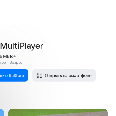
3,7
 оценок
MultiPlayer
.6 MB
16+
мер
Возраст
:
щью RuStore
Открыть на смартфоне