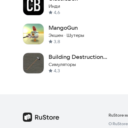
Инди
4,6
MangoGun
Экшен
·
Шутеры
3,8
Building Destruction
Prototype
Симуляторы
4,3
RuStore 
О RuStore