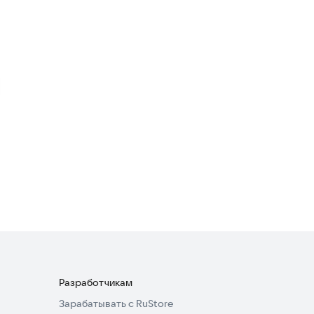
Экшен
·
Шутеры
4,2
ClassicGun(OLD)
Шутеры
4,5
Ragdoll Playground
Симуляторы
4,1
Разработчикам
Зарабатывать с RuStore