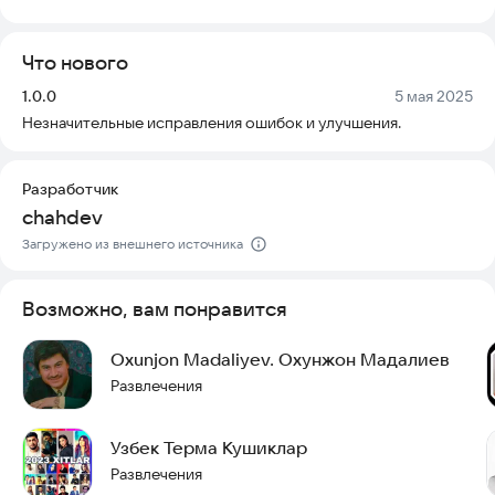
связанные с контентом Сакита Самедова.
Что нового
Удобство использования: меню сделано так, чтобы всё было
понятно сразу и легко перемещаться по разделам.
Версия:
Дата:
1.0.0
5 мая 2025
Незначительные исправления ошибок и улучшения.
Приложение безопасно, всегда актуально и не требует
сложных настроек для начала работы.
Разработчик
Попробуйте установить программу прямо сейчас.
chahdev
Загружено из внешнего источника
Возможно, вам понравится
Oxunjon Madaliyev. Охунжон Мадалиев
Развлечения
Узбек Терма Кушиклар
Развлечения