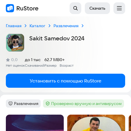
Скачать
Главная
Каталог
Развлечения
Sakit Samedov 2024
(
)
0,0
до 1 тыс
62.7 MB
0+
Рейтинг:
Нет оценок
Скачиваний
Размер
Возраст
:
:
:
Установить с помощью RuStore
Развлечения
Проверено вручную и антивирусом
Категория
:
Тег
:
Скриншоты