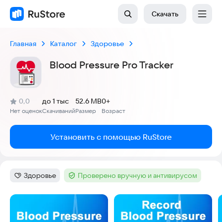
Скачать
Главная
Каталог
Здоровье
Blood Pressure Pro Tracker
(
)
0,0
до 1 тыс
52.6 MB
0+
Рейтинг:
Нет оценок
Скачиваний
Размер
Возраст
:
:
:
Установить с помощью RuStore
Здоровье
Проверено вручную и антивирусом
Категория
:
Тег
:
Скриншоты