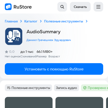
Скачать
Главная
Каталог
Полезные инструменты
AudioSummary
Даниил Гречешнюк Эдуардович
(
)
0,0
до 1 тыс
66.1 MB
0+
Рейтинг:
Нет оценок
Скачиваний
Размер
Возраст
:
:
:
Установить с помощью RuStore
Полезные инструменты
Запись аудио
Проверено 
Категория
:
Тег
:
Тег
:
Скриншоты