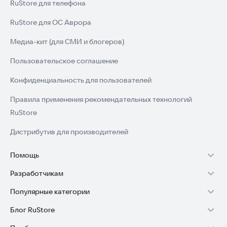
RuStore для телефона
RuStore для ОС Аврора
Медиа-кит (для СМИ и блогеров)
Пользовательское соглашение
Конфиденциальность для пользователей
Правила применения рекомендательных технологий
RuStore
Дистрибутив для производителей
Помощь
Разработчикам
Установка RuStore на TV
Популярные категории
Зарабатывать с RuStore
Установка RuStore на телефон
Блог RuStore
Игры для Android
Стать разработчиком
Установка RuStore в машину