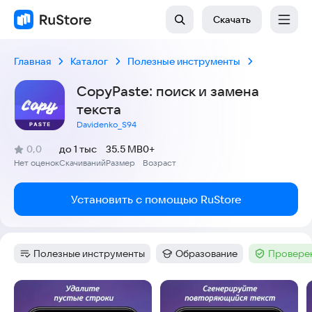
Скачать
Главная
Каталог
Полезные инструменты
CopyPaste: поиск и замена
текста
Davidenko_S94
(
)
0,0
до 1 тыс
35.5 MB
0+
Рейтинг:
Нет оценок
Скачиваний
Размер
Возраст
:
:
:
Установить с помощью RuStore
Полезные инструменты
Образование
Проверен
Категория
:
Категория
:
Тег
:
Скриншоты