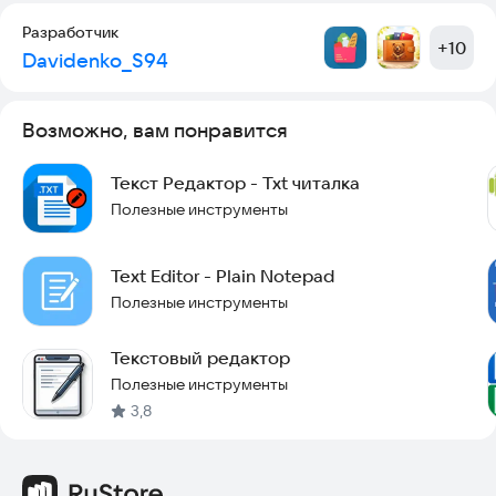
⭐ нумерация списка;
Разработчик
+
10
Davidenko_S94
Приложение "CopyPaste" обладает интуитивно понятным
интерфейсом и простыми в использовании инструментами,
что делает его удобным инструментом для работы с
Возможно, вам понравится
текстом. Оно может быть полезным для широкого круга
пользователей, включая студентов, программистов,
копирайтеров и просто людей, работающих с текстом
Текст Редактор - Txt читалка
ежедневно.
Полезные инструменты
Text Editor - Plain Notepad
Полезные инструменты
Текстовый редактор
Полезные инструменты
3,8