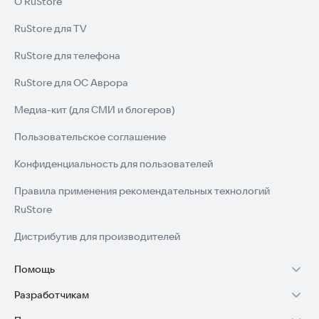
О RuStore
RuStore для TV
RuStore для телефона
RuStore для ОС Аврора
Медиа-кит (для СМИ и блогеров)
Пользовательское соглашение
Конфиденциальность для пользователей
Правила применения рекомендательных технологий
RuStore
Дистрибутив для производителей
Помощь
Разработчикам
Установка RuStore на TV