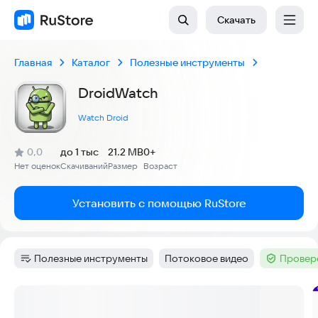
Скачать
Главная
Каталог
Полезные инструменты
DroidWatch
Watch Droid
(
)
0,0
до 1 тыс
21.2 MB
0+
Рейтинг:
Нет оценок
Скачиваний
Размер
Возраст
:
:
:
Установить с помощью RuStore
Полезные инструменты
Потоковое видео
Провер
Категория
:
Тег
:
Тег
:
Скриншоты