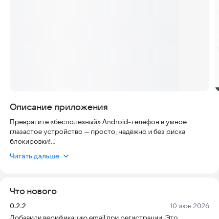
Описание приложения
Превратите «бесполезный» Android-телефон в умное
глазастое устройство — просто, надёжно и без риска
блокировки!
Читать дальше
У вас дома пылится старый Android-смартфон? Он уже не
держит заряд, тормозит и кажется «ненужным»? Не спешите
выбрасывать!
Что нового
С DroidWatch даже самый древний телефон может
Версия:
Дата:
0.2.2
10 июн 2026
приносить пользу:
Добавили верификацию email при регистрации. Это