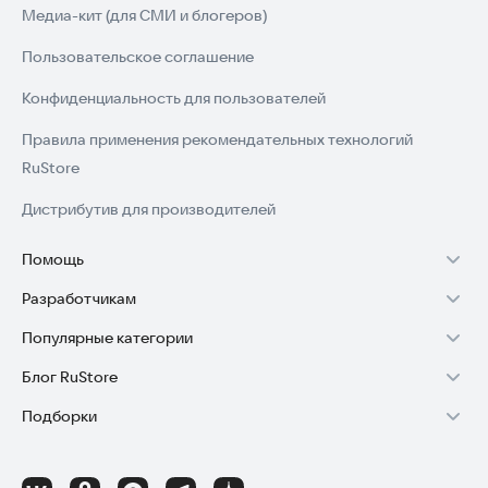
Медиа-кит (для СМИ и блогеров)
· Никакой регистрации и личных данных
Пользовательское соглашение
Конфиденциальность для пользователей
Правила применения рекомендательных технологий
RuStore
Дистрибутив для производителей
Помощь
Разработчикам
Установка RuStore на TV
Популярные категории
Зарабатывать с RuStore
Установка RuStore на телефон
Блог RuStore
Игры для Android
Стать разработчиком
Установка RuStore в машину
Подборки
Обзоры игр для Android 2025
Приложения банков
Доступ к RuStore Консоль
Помощь пользователям RuStore
Игровой набор
Обзоры мобильных приложений 2025
Государственные
RuStore SDK (документация)
Покупки и возвраты