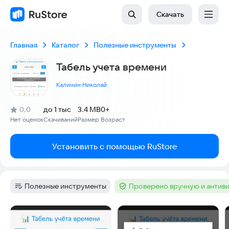
Скачать
Главная
Каталог
Полезные инструменты
Табель учета времени
Калинин Николай
(
)
0,0
до 1 тыс
3.4 MB
0+
Рейтинг:
Нет оценок
Скачиваний
Размер
Возраст
:
:
:
Установить с помощью RuStore
Полезные инструменты
Проверено вручную и антив
Категория
:
Тег
:
Скриншоты