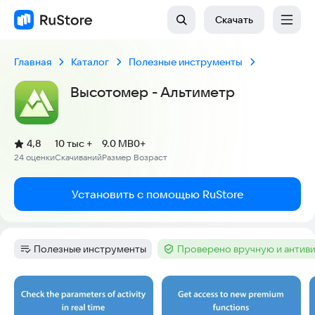
Скачать
Главная
Каталог
Полезные инструменты
Высотомер - Альтиметр
(
)
4,8
10 тыс +
9.0 MB
0+
Рейтинг:
24 оценки
Скачиваний
Размер
Возраст
:
:
:
Установить с помощью RuStore
Полезные инструменты
Проверено вручную и антив
Категория
:
Тег
:
Скриншоты