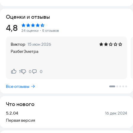
проверять текущую высоту, абсолютную отметку или
координаты местоположения. Приложение работает как в
Оценки и отзывы
режиме онлайн, так и в автономном режиме, что
гарантирует доступность данных даже вдали от
Рейтинг:
4,8
цивилизации.
24 оценки
・5 отзывов
Это приложение для измерения высоты использует
Виктор
15 июн 2026
следующие технологии:
Разбег3метра
- Спутниковая триангуляция GPS — работает без
подключения к интернету, обеспечивая базовую навигацию.
- Датчик давления (барометр) — если ваше устройство
1
0
0
Нравится:
Не нравится:
оснащено таким сенсором, данные будут максимально
точными. При наличии подключения к интернету
Все отзывы
приложение автоматически калибрует показания для
повышения точности.
- Службы определения местоположения через интернет
Что нового
(Wi-Fi и другие сети) — для работы этого метода требуется
активное подключение к сети.
Версия:
Дата:
5.2.04
16 дек 2024
Первая версия
Вы можете использовать каждый из этих датчиков по
отдельности или комбинировать их для получения наиболее