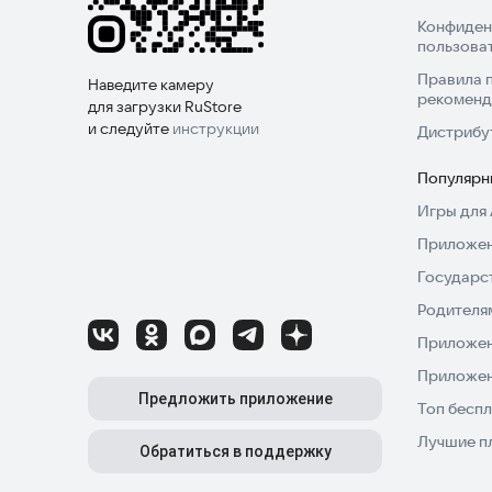
Конфиден
пользова
Правила 
Наведите камеру
рекоменд
для загрузки RuStore
и следуйте
инструкции
Дистрибу
Популярн
Игры для 
Приложен
Государс
Родителя
Приложен
Приложен
Предложить приложение
Топ беспл
Лучшие п
Обратиться в поддержку