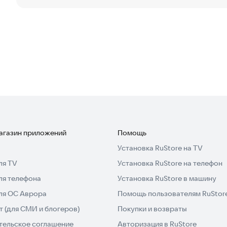
магазин приложений
Помощь
Установка RuStore на TV
ля TV
Установка RuStore на телефон
ля телефона
Установка RuStore в машину
для ОС Аврора
Помощь пользователям RuStor
 (для СМИ и блогеров)
Покупки и возвраты
тельское соглашение
Авторизация в RuStore