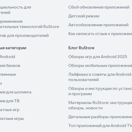
циальность для
Сбой обновления приложений
телей
Детский режим
применения
Автообновление приложений
ательных технологий RuStore
Как написать отзыв к приложе
тив для производителей
ые категории
Блог RuStore
Android
Обзоры игр для Android 2025
ия банков
Обзоры мобильных приложений
твенные
Лайфхаки и советы для Android
пользователей
м
Обзоры и инструкции по устано
ия для шопинга
и программ
ия для ТВ
Материалы RuStore: инструкци
обзоры, новости
атных игр
Детальные разборы приложений
латные игры
Топ приложений для Android T