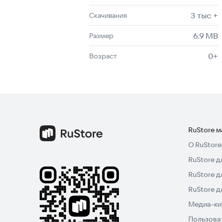
3 тыс +
Скачивания
6.9 MB
Размер
0+
Возраст
RuStore 
О RuStore
RuStore д
RuStore д
RuStore 
Медиа-кит
Пользова