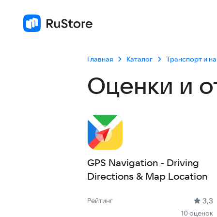
Главная
Каталог
Транспорт и на
Оценки и о
GPS Navigation - Driving
Directions & Map Location
Рейтинг: 3,3, 10 оценок
Скачиваний: 3 тыс +
Размер файла: 6.9 MB
Возрастное ограничение: 6.9 MB
3,3
Рейтинг
10 оценок