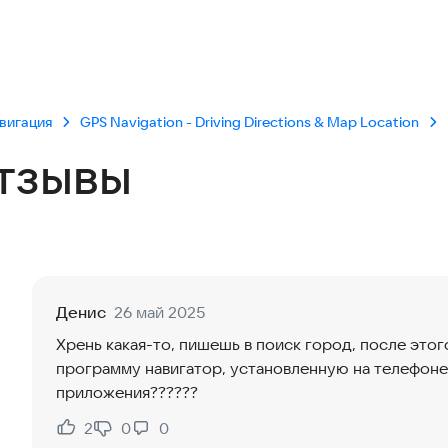
вигация
GPS Navigation - Driving Directions & Map Location
тзывы
Денис
26 май 2025
Хрень какая-то, пишешь в поиск город, после это
программу навигатор, установленную на телефоне
приложения??????
2
0
0
Нравится:
Не нравится: