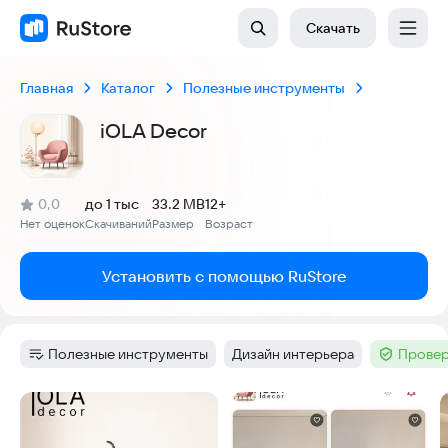
Скачать
Главная
Каталог
Полезные инструменты
iOLA Decor
(
)
0,0
до 1 тыс
33.2 MB
12+
Рейтинг:
Нет оценок
Скачиваний
Размер
Возраст
:
:
:
Установить с помощью RuStore
Полезные инструменты
Дизайн интерьера
Провер
Категория
:
Тег
:
Тег
:
Скриншоты