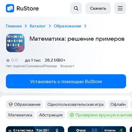
Скачать
Главная
Каталог
Образование
Математика: решение примеров
(
)
0,0
до 1 тыс
28.2 MB
0+
Рейтинг:
Нет оценок
Скачиваний
Размер
Возраст
:
:
:
Установить с помощью RuStore
Образование
Однопользовательская игра
Офлайн
Категория
:
Тег
:
Тег
:
Математика
Абстракция
Проверено вручную и анти
Тег
:
Тег
:
Тег
:
Скриншоты