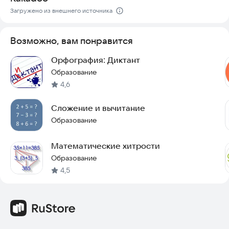
Корейский
Загружено из внешнего источника
Попробуйте игру прямо сейчас и проверьте свои знания в
действии.
Возможно, вам понравится
Орфография: Диктант
Образование
4,6
Сложение и вычитание
Образование
Математические хитрости
Образование
4,5