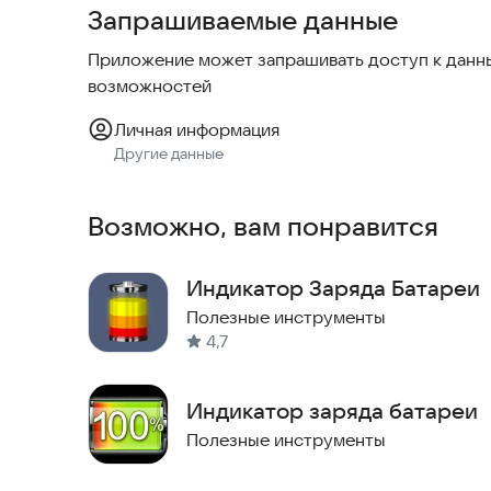
Запрашиваемые данные
- Напряжение
- Рабочее состояние
Приложение может запрашивать доступ к данны
- Технология
возможностей
Следите за обновлениями и новостями проекта 
Личная информация
Другие данные
Попробуйте установить Батарею прямо сейчас,
приложения на вашем устройстве.
Возможно, вам понравится
Индикатор Заряда Батареи
Полезные инструменты
4,7
Индикатор заряда батареи
Полезные инструменты