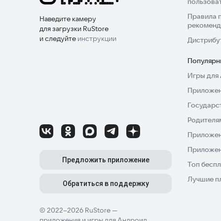
пользова
Правила 
Наведите камеру
рекоменд
для загрузки RuStore
и следуйте
инструкции
Дистрибу
Популярн
Игры для 
Приложен
Государс
Родителя
Приложен
Приложен
Предложить приложение
Топ беспл
Лучшие п
Обратиться в поддержку
© 2022–2026 RuStore —
приложения и игры для Андроид