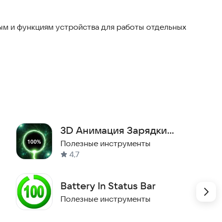
м и функциям устройства для работы отдельных
через официальные каналы связи.
 чтобы оценить удобство и точность работы
3D Анимация Зарядки
Батареи
Полезные инструменты
4,7
Battery In Status Bar
Полезные инструменты