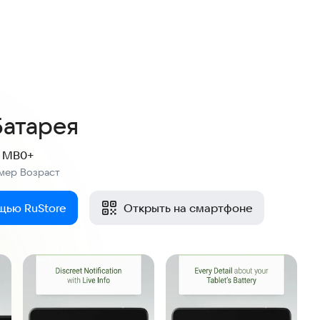
нок
Батарея
8 MB
0+
мер
Возраст
:
щью RuStore
Открыть на смартфоне