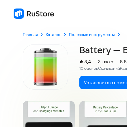
3,4
10 оце
Главная
Каталог
Полезные инструменты
Battery — 
(
)
3,4
3 тыс +
8.
Рейтинг:
10 оценок
Скачиваний
Раз
:
:
Установить с помо
Скриншоты