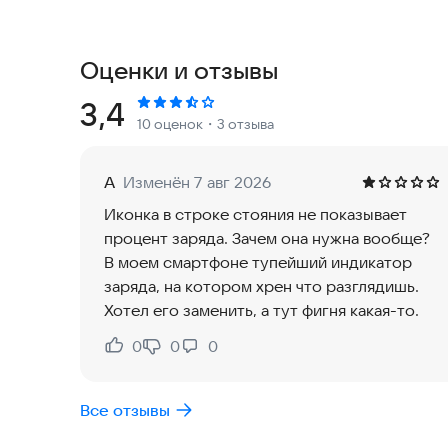
решениям на рынке.
Мы постоянно совершенствуем Батарею, внедр
Оценки и отзывы
пользователей. В ближайшее время появятся п
статистика и новые виджеты. Приложение полн
Рейтинг:
3,4
10 оценок
・3 отзыва
работает стабильно на всех известных разреше
современных смартфонов.
А
Изменён 7 авг 2026
ФУНКЦИИ
Иконка в строке стояния не показывает
процент заряда. Зачем она нужна вообще?
✓ Отображение уровня заряда в процентах (%)
В моем смартфоне тупейший индикатор
✓ Поддержка виджетов на экране блокировки (A
заряда, на котором хрен что разглядишь.
✓ Полная совместимость со всеми типами экра
Хотел его заменить, а тут фигня какая-то.
✓ Индикатор источника питания
✓ Точное отображение заряда с шагом 1%
0
0
0
Нравится:
Не нравится:
✓ Экономия энергии и продление времени раб
✓ Минимальный вес приложения для быстрой 
Все отзывы
✓ Дополнительная информация о состоянии бат
- Температура