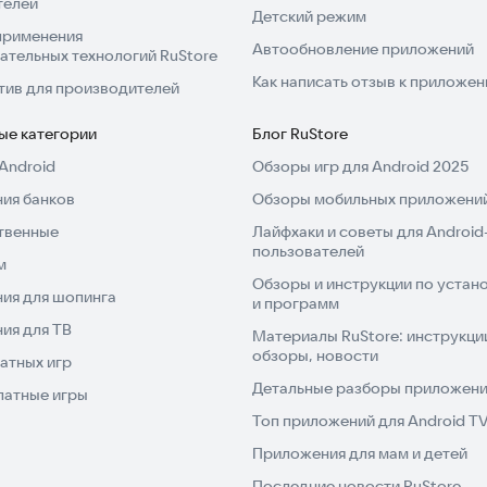
телей
Детский режим
применения
Автообновление приложений
ательных технологий RuStore
Как написать отзыв к приложе
тив для производителей
ые категории
Блог RuStore
Android
Обзоры игр для Android 2025
ия банков
Обзоры мобильных приложений
твенные
Лайфхаки и советы для Android
пользователей
м
Обзоры и инструкции по устано
ия для шопинга
и программ
ия для ТВ
Материалы RuStore: инструкци
обзоры, новости
атных игр
Детальные разборы приложений
латные игры
Топ приложений для Android T
Приложения для мам и детей
Последние новости RuStore