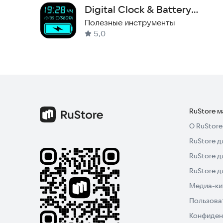
Digital Clock & Battery
Charge
Полезные инструменты
5,0
RuStore 
О RuStore
RuStore д
RuStore д
RuStore 
Медиа-кит
Пользова
Конфиден