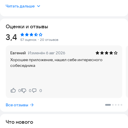
пространство, где ваши данные защищены, а интерфейс
Читать дальше
интуитивно понятен для любого возраста. Актуальность
сервиса подтверждается постоянным обновлением базы и
активностью пользователей, что гарантирует быстрый
Оценки и отзывы
поиск собеседника без задержек.
Рейтинг:
3,4
Если вы ищете парня или девушку, или просто хотите
57 оценок
・20 отзывов
пообщаться, но в реальной жизни вам не повезло —
возможно, вы нашли то, что искали!
Евгений
Изменён 6 авг 2026
Хорошее приложение, нашел себе интересного
Мы собрали обширную базу данных одиноких парней и
собеседника
девушек. Они ищут серьезные отношения и вторую
половинку для создания семьи, либо просто хотят найти
новых партнеров рядом с домом. С Maybe You вы найдете
именно то, что нужно, всего за пару нажатий на экран.
0
0
0
Нравится:
Не нравится:
В приложении доступны внутриигровые покупки.
Все отзывы
Попробуйте установить приложение прямо сейчас и
начните общение!
Что нового