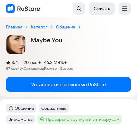
Скачать
Главная
Каталог
Общение
Maybe You
(
)
3,4
20 тыс +
46.2 MB
16+
Рейтинг:
57 оценок
Скачиваний
Размер
Возраст
:
:
:
Установить с помощью RuStore
Общение
Социальные
Категория
:
Тег
:
Знакомства
Проверено вручную и антивирусом
Тег
:
Тег
:
Скриншоты