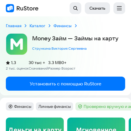
Скачать
Главная
Каталог
Финансы
Money Займ — Займы на карту
Стрункина Виктория Сергеевна
(
)
1,3
30 тыс +
3.3 MB
0+
Рейтинг:
2 тыс. оценок
Скачиваний
Размер
Возраст
:
:
:
Установить с помощью RuStore
Финансы
Личные финансы
Проверено вручную и 
Категория
:
Тег
:
Тег
:
Скриншоты