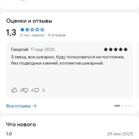
лучших МФО, предлагающих займы до зарплаты, чтобы вы
могли выбрать самые выгодные условия. Если срочно нужны
деньги на ремонт автомобиля, непредвиденные
Оценки и отзывы
медицинские расходы, оплату учебы или покупку важных
вещей, займы на карту становятся отличным решением. Если
Рейтинг:
1,3
вы ищете займы онлайн на карту, займ до зарплаты, срочный
2 тыс. оценок
・9 отзывов
займ на карту, краткосрочный займ на карту, микрозайм на
карту или микрокредит онлайн, наше приложение
Георгий
17 мар 2026
предоставит наиболее подходящие варианты. Независимо
5 звезд, все шикарно, буду пользоваться на постоянке,
от ваших финансовых потребностей, будь то срочный займ
без подводных камней, коллектив шикарный.
на карту или краткосрочный займ до зарплаты, приложение
«Money Займ - займы на карту» поможет найти самое
выгодное предложение. Загрузите его и убедитесь в этом
сами!
3
4
0
Нравится:
Не нравится:
Основные функции приложения:
Все отзывы
Агрегатор МФО: В приложении представлены самые
популярные МФО, такие как Займер, Джой Мани, Екапуста,
Манимен и другие. Всего в приложении более 30 партнеров
Что нового
с различными условиями займов.
Калькулятор расчета займа: Простой и удобный калькулятор
Версия:
Дата:
1.0
29 июн 2025
позволяет быстро рассчитать сумму займа и узнать размер