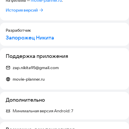
на фильмы —
movie-planner.ru
.
Установите Movie Planner, и никогда не теряйте интересные
фильмы — ведите базу удобно, в простом и понятном месте,
История версий
а также держите билеты в кино под рукой.
Разработчик
Запорожец Никита
Поддержка приложения
zap.nikita95@gmail.com
movie-planner.ru
Дополнительно
Минимальная версия Android:
7