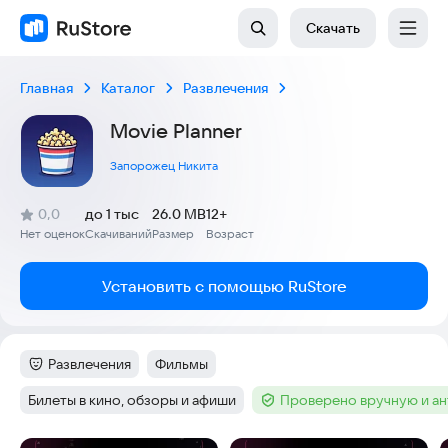
Скачать
Главная
Каталог
Развлечения
Movie Planner
Запорожец Никита
(
)
0,0
до 1 тыс
26.0 MB
12+
Рейтинг:
Нет оценок
Скачиваний
Размер
Возраст
:
:
:
Установить с помощью RuStore
Развлечения
Фильмы
Категория
:
Тег
:
Билеты в кино, обзоры и афиши
Проверено вручную и а
Тег
:
Тег
: