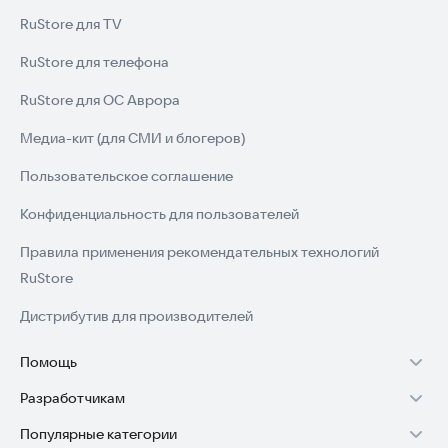
RuStore для TV
RuStore для телефона
RuStore для ОС Аврора
Медиа-кит (для СМИ и блогеров)
Пользовательское соглашение
Конфиденциальность для пользователей
Правила применения рекомендательных технологий
RuStore
Дистрибутив для производителей
Помощь
Разработчикам
Установка RuStore на TV
Популярные категории
Зарабатывать с RuStore
Установка RuStore на телефон