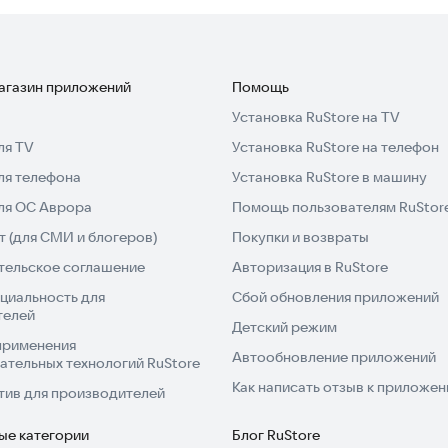
музыку по-новому.
магазин приложений
Помощь
Установка RuStore на TV
ля TV
Установка RuStore на телефон
ля телефона
Установка RuStore в машину
для ОС Аврора
Помощь пользователям RuStor
 (для СМИ и блогеров)
Покупки и возвраты
тельское соглашение
Авторизация в RuStore
циальность для
Сбой обновления приложений
телей
Детский режим
применения
Автообновление приложений
ательных технологий RuStore
Как написать отзыв к приложе
тив для производителей
ые категории
Блог RuStore