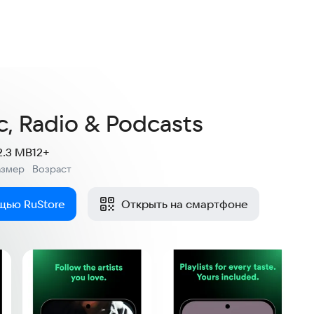
c, Radio & Podcasts
2.3 MB
12+
азмер
Возраст
:
щью RuStore
Открыть на смартфоне