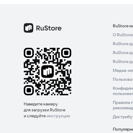
Скачайте Lyra прямо сейчас и начните слушать 
RuStore 
О RuStore
RuStore д
RuStore д
RuStore 
Медиа-кит
Пользова
Конфиден
пользова
Правила 
Наведите камеру
рекоменд
для загрузки RuStore
и следуйте
инструкции
Дистрибу
Популярн