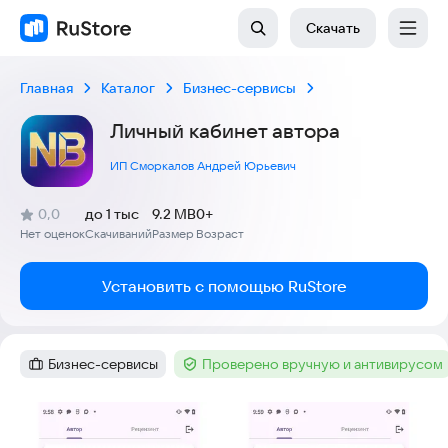
Скачать
Главная
Каталог
Бизнес-сервисы
Личный кабинет автора
ИП Сморкалов Андрей Юрьевич
(
)
0,0
до 1 тыс
9.2 MB
0+
Рейтинг:
Нет оценок
Скачиваний
Размер
Возраст
:
:
:
Установить с помощью RuStore
Бизнес-сервисы
Проверено вручную и антивирусом
Категория
:
Тег
:
Скриншоты