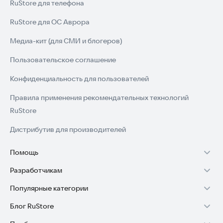
RuStore для телефона
RuStore для ОС Аврора
Медиа-кит (для СМИ и блогеров)
Пользовательское соглашение
Конфиденциальность для пользователей
Правила применения рекомендательных технологий
RuStore
Дистрибутив для производителей
Помощь
Разработчикам
Установка RuStore на TV
Популярные категории
Зарабатывать с RuStore
Установка RuStore на телефон
Блог RuStore
Игры для Android
Стать разработчиком
Установка RuStore в машину