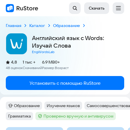
Скачать
Главная
Каталог
Образование
Английский язык c Words:
Изучай Слова
EngWordsLab
(
)
4,8
1 тыс +
6.9 MB
0+
Рейтинг:
48 оценок
Скачиваний
Размер
Возраст
:
:
:
Установить с помощью RuStore
Образование
Изучение языков
Самосовершенствова
Категория
:
Тег
:
Тег
:
Грамматика
Проверено вручную и антивирусом
Тег
:
Тег
: