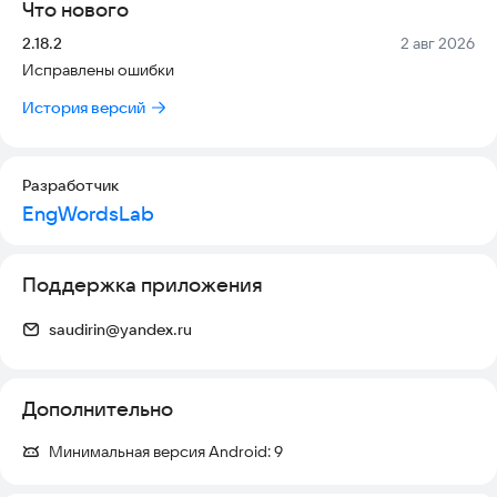
Что нового
пользователей, студентов, путешественников и всех, кто
хочет свободно говорить по-английски.
Версия:
Дата:
2.18.2
2 авг 2026
Исправлены ошибки
Начните сегодня!
Скачайте и сделайте первый шаг к свободному английскому.
История версий
Быстро. Эффективно. С удовольствием!
Разработчик
EngWordsLab
Поддержка приложения
saudirin@yandex.ru
Дополнительно
Минимальная версия Android:
9