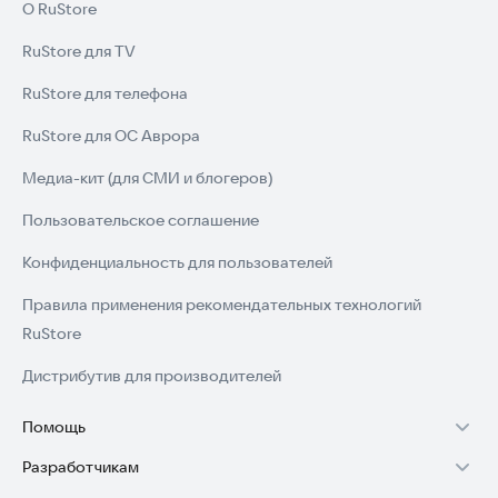
О RuStore
RuStore для TV
RuStore для телефона
RuStore для ОС Аврора
Медиа-кит (для СМИ и блогеров)
Пользовательское соглашение
Конфиденциальность для пользователей
Правила применения рекомендательных технологий
RuStore
Дистрибутив для производителей
Помощь
Разработчикам
Установка RuStore на TV