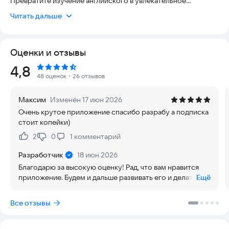
Превратите изучение английского в увлекательное
приключение! Это современное приложение, которое
Читать дальше
делает освоение языка простым, эффективным и
интересным.
Оценки и отзывы
Что вас ждет:
- Более 11 000 иллюстрированных слов и выражений — от
Рейтинг:
4,8
базового A1 до продвинутого C2
48 оценок
・26 отзывов
- Более 40 000 слов в словаре
- Иллюстрированный словарь — запоминайте слова быстрее
Максим
Изменён 17 июн 2026
с яркими картинками
Очень крутое приложение спасибо разрабу а подписка
- 7 типов упражнений — разнообразные тренировки для
стоит копейки)
прочного запоминания
2
0
1
комментарий
Нравится:
Не нравится:
Уникальные возможности:
- Интерактивные пазлы и диалоги из реальной жизни
Разработчик
18 июн 2026
- Персональные списки слов под ваши цели
Благодарю за высокую оценку! Рад, что вам нравится
- Отслеживание прогресса и достижений
приложение. Будем и дальше развивать его и делать
Ещё
- Повторение по методике интервальных повторений
обучение еще удобнее.
- Добавляйте собственные слова
Все отзывы
Для кого:
Идеально подходит для начинающих и продвинутых