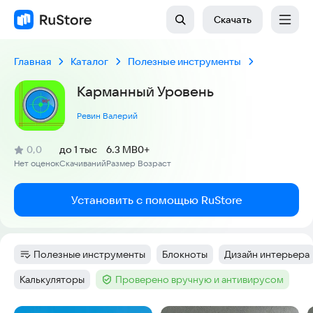
Скачать
Главная
Каталог
Полезные инструменты
Карманный Уровень
Ревин Валерий
(
)
0,0
до 1 тыс
6.3 MB
0+
Рейтинг:
Нет оценок
Скачиваний
Размер
Возраст
:
:
:
Установить с помощью RuStore
Полезные инструменты
Блокноты
Дизайн интерьера
Категория
:
Тег
:
Тег
:
Калькуляторы
Проверено вручную и антивирусом
Тег
:
Тег
: