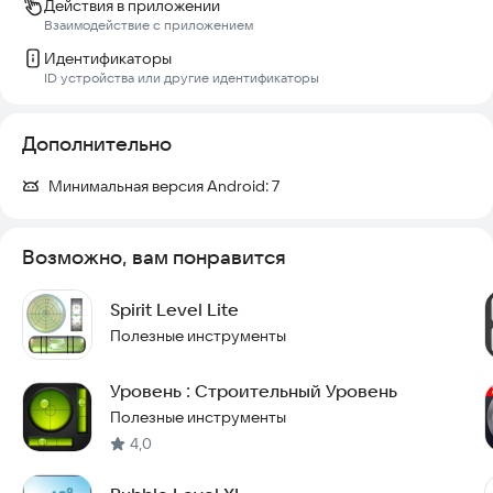
Действия в приложении
Взаимодействие с приложением
🔒 КОНФИДЕНЦИАЛЬНОСТЬ:
Мы ценим вашу приватность. Данные с датчиков
Идентификаторы
используются только для измерений в реальном времени и
ID устройства или другие идентификаторы
не сохраняются. В приложении используются рекламные
баннеры Яндекс.
Дополнительно
Скачайте "Карманный Уровень" сегодня - ваш универсальный
цифровой строительный уровень, который всегда под
Минимальная версия Android:
7
рукой! Теперь с функцией лазерного уровня для еще более
точных измерений.
Возможно, вам понравится
Spirit Level Lite
Полезные инструменты
Уровень : Строительный Уровень
Полезные инструменты
4,0