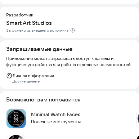
❖ Нажмите на ИКОНКУ СЕКУНДОМ на экране, чтобы
запустить интерактивный секундомер.
Разработчик
Smart Art Studios
❖ Нажмите на БЛОК ДАТА внутри приложения Agenda для
просмотра календаря.
Загружено из внешнего источника
❖ Нажмите на БЛОК ПОГОДА на основном циферблате,
чтобы увидеть прогноз на 4 дня и другую важную
Запрашиваемые данные
информацию о метеоусловиях.
Приложение может запрашивать доступ к данным и
функциям устройства для работы отдельных возможностей
❖ Дважды коснитесь ЖИВЫХ ОБОРОЙ на телефоне, чтобы
услышать голосовое озвучивание времени и сменить
Личная информация
цветовую гамму.
Другие данные
Попробуйте установить этот стильный и функциональный
циферблат прямо сейчас.
Возможно, вам понравится
Minimal Watch Faces
Полезные инструменты