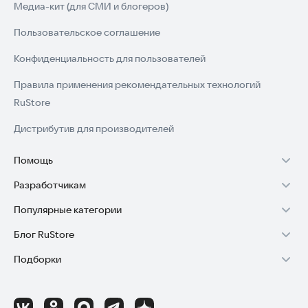
Медиа-кит (для СМИ и блогеров)
Пользовательское соглашение
Конфиденциальность для пользователей
Правила применения рекомендательных технологий
RuStore
Дистрибутив для производителей
Помощь
Разработчикам
Установка RuStore на TV
Популярные категории
Зарабатывать с RuStore
Установка RuStore на телефон
Блог RuStore
Игры для Android
Стать разработчиком
Установка RuStore в машину
Подборки
Обзоры игр для Android 2025
Приложения банков
Доступ к RuStore Консоль
Помощь пользователям RuStore
Игровой набор
Обзоры мобильных приложений 2025
Государственные
RuStore SDK (документация)
Покупки и возвраты