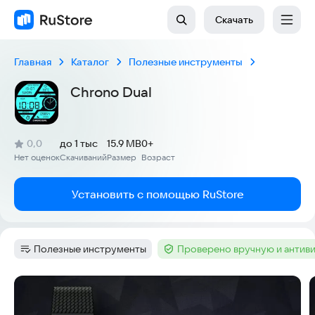
Скачать
Главная
Каталог
Полезные инструменты
Chrono Dual
(
)
0,0
до 1 тыс
15.9 MB
0+
Рейтинг:
Нет оценок
Скачиваний
Размер
Возраст
:
:
:
Установить с помощью RuStore
Полезные инструменты
Проверено вручную и антив
Категория
:
Тег
:
Скриншоты