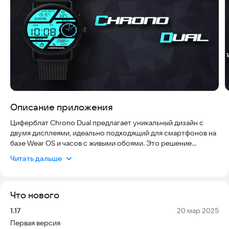
Описание приложения
Циферблат Chrono Dual предлагает уникальный дизайн с
двумя дисплеями, идеально подходящий для смартфонов на
базе Wear OS и часов с живыми обоями. Это решение
безопасно, так как не требует сторонних разрешений,
Читать дальше
удобно в использовании благодаря интуитивному
управлению и остается актуальным благодаря регулярным
обновлениям интерфейса.
Что нового
❖ Нажмите в ЦЕНТРЕ циферблата, чтобы мгновенно менять
Версия:
Дата:
1.17
20 мар 2025
цвета оформления с помощью функции Touch.
Первая версия