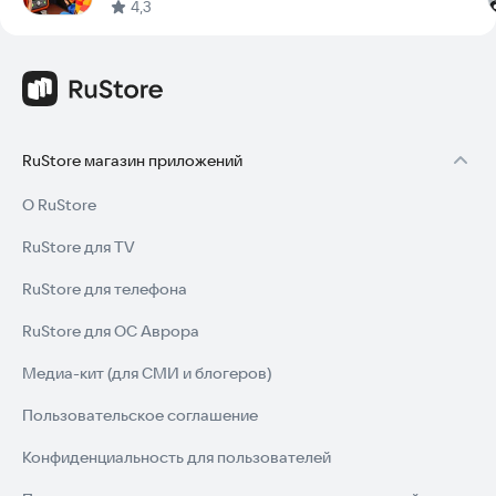
и выйти победителем с награбленным? Или вы станете
4,3
легкой добычей для охраны и навсегда отправитесь за
решетку? Судьба ждет своего мастера воровства!
RuStore магазин приложений
О RuStore
RuStore для TV
RuStore для телефона
RuStore для ОС Аврора
Медиа-кит (для СМИ и блогеров)
Пользовательское соглашение
Конфиденциальность для пользователей