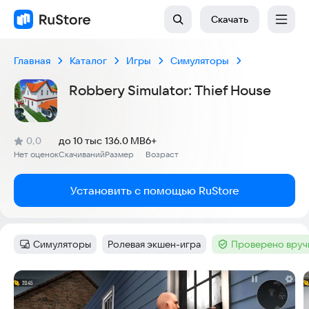
Скачать
Главная
Каталог
Игры
Симуляторы
Robbery Simulator: Thief House
(
)
0,0
до 10 тыс
136.0 MB
6+
Рейтинг:
Нет оценок
Скачиваний
Размер
Возраст
:
:
:
Установить с помощью RuStore
Симуляторы
Ролевая экшен-игра
Проверено вруч
Категория
:
Тег
:
Тег
:
Скриншоты