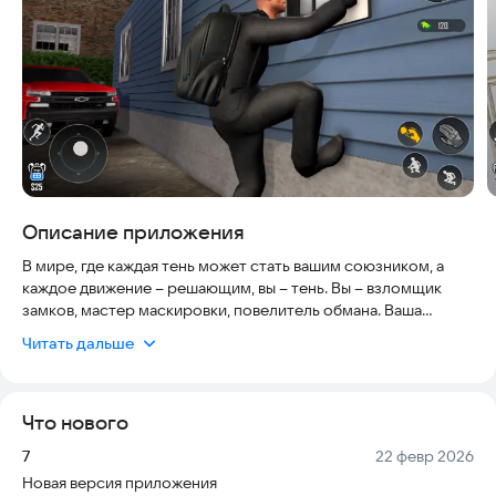
Описание приложения
В мире, где каждая тень может стать вашим союзником, а
каждое движение – решающим, вы – тень. Вы – взломщик
замков, мастер маскировки, повелитель обмана. Ваша
миссия: проникнуть в самые охраняемые места, раскрыть
Читать дальше
секреты и завладеть бесценными сокровищами, оставаясь
незамеченным.
Что нового
Ощутите адреналин, когда вы пробираетесь по лабиринтам
коридоров, уклоняясь от бдительных глаз охранников и
Версия:
Дата:
7
22 февр 2026
обходя сложные системы безопасности. Каждый шаг
Новая версия приложения
требует точности и стратегического мышления.