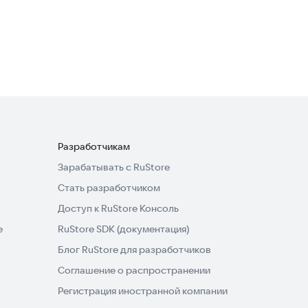
UFace: AI Face & Photo
Editor
Полезные инструменты
Разработчикам
Зарабатывать с RuStore
Стать разработчиком
Доступ к RuStore Консоль
e
RuStore SDK (документация)
Блог RuStore для разработчиков
Соглашение о распространении
Регистрация иностранной компании