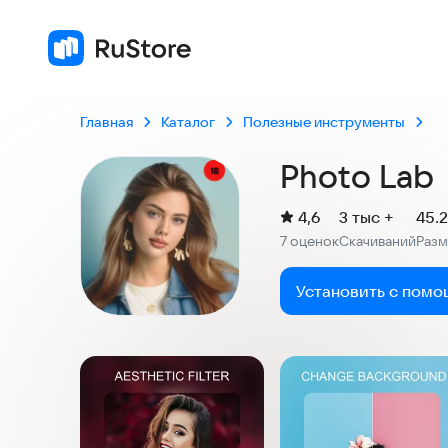
4,6
7 оценок
Главная
Каталог
Полезные инструменты
Photo Lab
(
)
4,6
3 тыс +
45.
Рейтинг:
7 оценок
Скачиваний
Раз
:
:
Установить с помо
Скриншоты