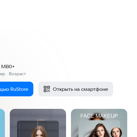
2 MB
0+
мер
Возраст
:
щью RuStore
Открыть на смартфоне