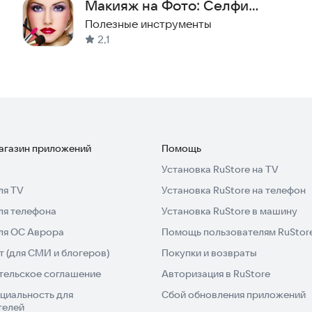
Макияж на Фото: Селфи
Редактор
Полезные инструменты
м фоном. Редактор позволяет работать с природными
2,1
ффекта движения или масштабирования фона, а также
магазин приложений
Помощь
дожественных форм. В редакторе есть квадрат,
Установка RuStore на TV
 Текст можно оформлять как обычный или
ля TV
Установка RuStore на телефон
исунки, цвета фигур, градиенты и фоны.
ля телефона
Установка RuStore в машину
для ОС Аврора
Помощь пользователям RuStor
ния с разнообразными фильтрами;
 (для СМИ и блогеров)
Покупки и возвраты
тельское соглашение
Авторизация в RuStore
циальность для
Сбой обновления приложений
телей