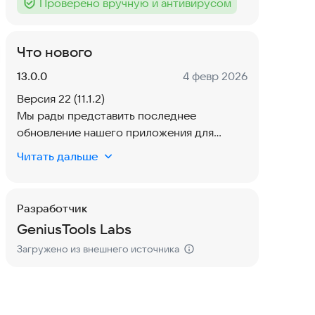
Проверено вручную и антивирусом
Тег
:
Что нового
Версия:
Дата:
13.0.0
4 февр 2026
Версия 22 (11.1.2)
Мы рады представить последнее
обновление нашего приложения для
редактирования фотографий! В этой
Читать дальше
версии мы прислушались к вашим отзывам
и добавили ещё больше потрясающих
функций для улучшения процесса
Разработчик
редактирования фотографий.
GeniusTools Labs
Загружено из внешнего источника
1. Расширенная библиотека эффектов
2. Расширенные возможности
редактирования