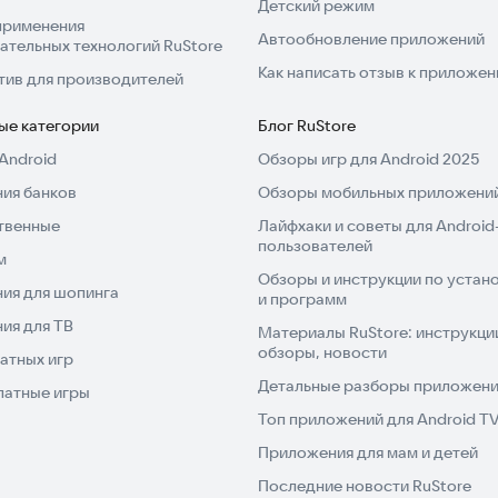
Детский режим
участков;
применения
Автообновление приложений
ательных технологий RuStore
Как написать отзыв к приложе
;
тив для производителей
лярных сетях;
ые категории
Блог RuStore
Android
Обзоры игр для Android 2025
иях;
ия банков
Обзоры мобильных приложений
твенные
Лайфхаки и советы для Android
пользователей
м
тро освоить графический редактор. Photo Editor —
Обзоры и инструкции по устано
щих фотографий, стикеров, фонов, текстов с
ия для шопинга
и программ
ить снимок в произведение искусства.
ия для ТВ
Материалы RuStore: инструкци
обзоры, новости
атных игр
 изображениями навсегда. Приложение точно
Детальные разборы приложений
латные игры
Топ приложений для Android T
ием своих фото и фонов в Photo Lab-Photo Editor
Приложения для мам и детей
Последние новости RuStore