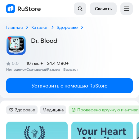
Скачать
Главная
Каталог
Здоровье
Dr. Blood
(
)
0,0
10 тыс +
24.4 MB
0+
Рейтинг:
Нет оценок
Скачиваний
Размер
Возраст
:
:
:
Установить с помощью RuStore
Здоровье
Медицина
Проверено вручную и антив
Категория
:
Тег
:
Тег
:
Скриншоты