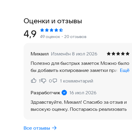
- создание заметок голосом
Оценки и отзывы
- преобразование текста заметки в речь
Рейтинг:
4,9
49 оценок
・20 отзывов
- прикрепление к заметкам изображений, аудио
- синхронизация и создание резервной копии з
Михаил
Изменён 8 июл 2026
Полезно для быстрых заметок Можно было
- установка пароля на открытие блокнота и отд
бы добавить копирование заметки при
Ещё
долгом нажатии из выпадающего меню
1
0
1
комментарий
Нравится:
Не нравится:
Разработчик
16 июл 2026
Здравствуйте, Михаил! Спасибо за отзыв и
высокую оценку. Постараюсь реализовать
Все отзывы