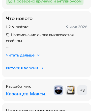
Проверено вручную и антивирусом
Тег
:
Что нового
Версия:
Дата:
1.2.6-rustore
9 июл 2026
⏰ Напоминание снова выключается
свайпом.
🎨 Выделение текста стало видно. В
Читать дальше
обычном редакторе было почти не
понятно, что выделено. Подобрал
История версий
заметный цвет для всех тем оформления.
🔒 Пароль от папки. Enter больше не уводит
Разработчик
курсор на новую строку.
+
3
Казанцев Максим Львович
Поддержка приложения