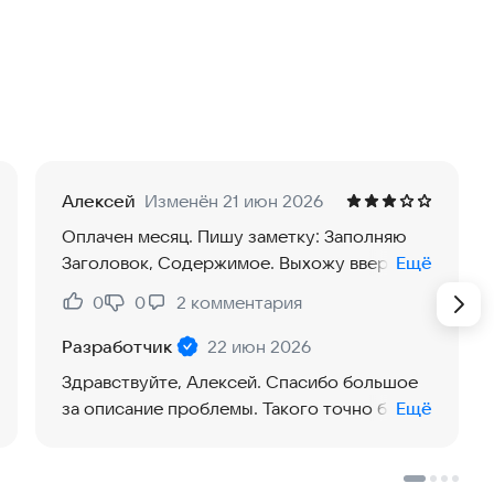
записей, напоминаний
аметок
Алексей
Изменён 21 июн 2026
Оплачен месяц. Пишу заметку: Заполняю
ельные папки
Заголовок, Содержимое. Выхожу вверх
Ещё
уровня: ЗАМЕТКА ИСЧЕЗАЕТ! Это что за
0
0
2
комментария
Нравится:
Не нравится:
ЛАГ! Уже задолбался по несколько раз
заполнять. Это хорошо переношу из
Разработчик
22 июн 2026
старого блокнота. А если в процессе
Здравствуйте, Алексей. Спасибо большое
разговора записи!? Пипец...
за описание проблемы. Такого точно быть
Ещё
не должно - проверю сценарий с
созданием заметки и выходом назад, чтобы
понять, почему запись может пропадать.