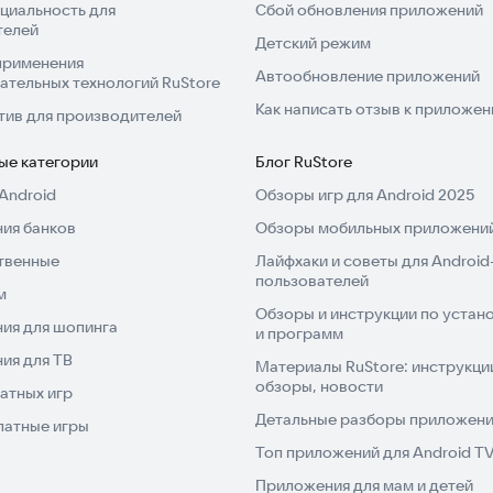
циальность для
Сбой обновления приложений
телей
Детский режим
применения
Автообновление приложений
ательных технологий RuStore
Как написать отзыв к приложе
тив для производителей
ые категории
Блог RuStore
Android
Обзоры игр для Android 2025
ия банков
Обзоры мобильных приложений
твенные
Лайфхаки и советы для Android
пользователей
м
Обзоры и инструкции по устано
ия для шопинга
и программ
ия для ТВ
Материалы RuStore: инструкци
обзоры, новости
атных игр
Детальные разборы приложений
латные игры
Топ приложений для Android T
Приложения для мам и детей