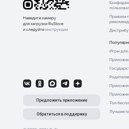
Конфиден
пользова
Правила 
Наведите камеру
рекоменд
для загрузки RuStore
и следуйте
инструкции
Дистрибу
Популярн
Игры для 
Приложен
Государс
Родителя
Приложен
Приложен
Предложить приложение
Топ беспл
Лучшие п
Обратиться в поддержку