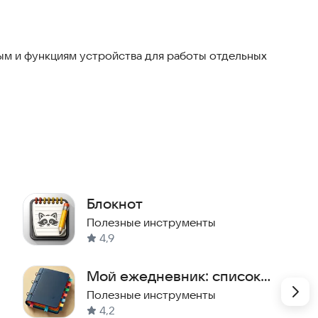
Если сможете, напишите мне в чат или на
почту из настроек приложения: важно
уточнить, после какого именно действия
м и функциям устройства для работы отдельных
заметка исчезает.
Блокнот
Полезные инструменты
4,9
Мой ежедневник: список
дел
Полезные инструменты
4,2