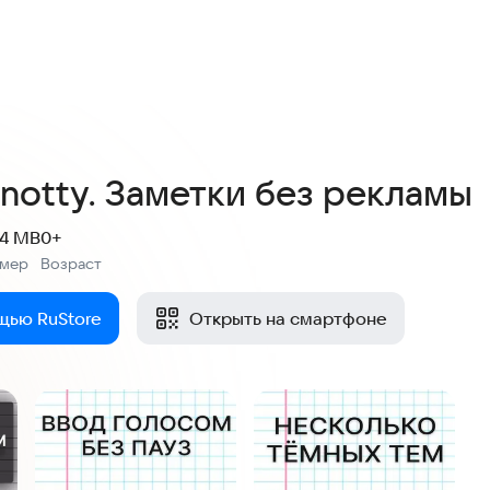
4,9
49 оценок
notty. Заметки без рекламы
.4 MB
0+
змер
Возраст
:
щью RuStore
Открыть на смартфоне