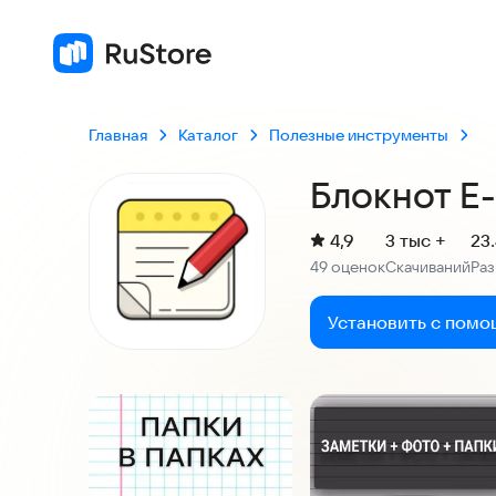
Главная
Каталог
Полезные инструменты
Блокнот E-
(
)
4,9
3 тыс +
23
Рейтинг:
49 оценок
Скачиваний
Ра
:
:
Установить с помо
Скриншоты