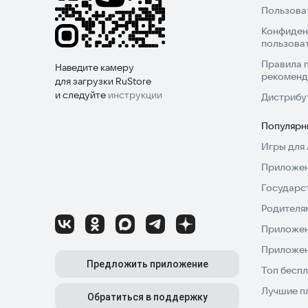
Пользова
Конфиден
пользова
Правила 
Наведите камеру
рекоменд
для загрузки RuStore
и следуйте
инструкции
Дистрибу
Популярн
Игры для 
Приложен
Государс
Родителя
Приложен
Приложен
Предложить приложение
Топ беспл
Лучшие п
Обратиться в поддержку