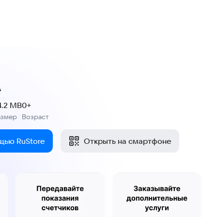
А
4.2 MB
0+
азмер
Возраст
:
щью RuStore
Открыть на смартфоне