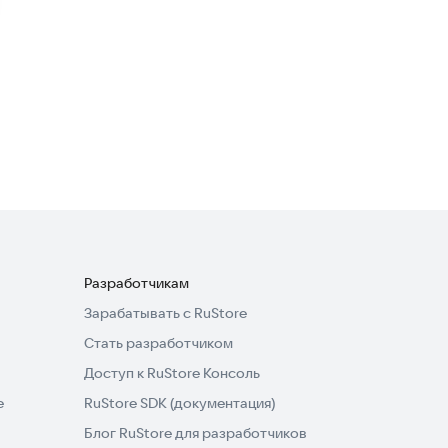
Полезные инструменты
ФСК. Мой дом
Полезные инструменты
Разработчикам
Зарабатывать с RuStore
Стать разработчиком
Доступ к RuStore Консоль
e
RuStore SDK (документация)
Блог RuStore для разработчиков