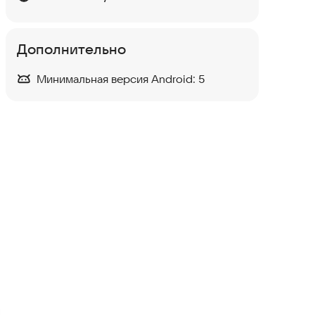
Дополнительно
Минимальная версия Android:
5
SmartIntercom Умный
домофон
Полезные инструменты
УК ВАШ ДОМ