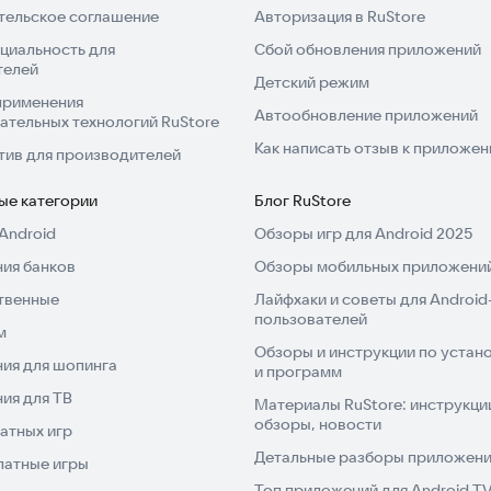
тельское соглашение
Авторизация в RuStore
циальность для
Сбой обновления приложений
телей
Детский режим
применения
Автообновление приложений
ательных технологий RuStore
Как написать отзыв к приложе
тив для производителей
ые категории
Блог RuStore
Android
Обзоры игр для Android 2025
ия банков
Обзоры мобильных приложений
твенные
Лайфхаки и советы для Android
пользователей
м
Обзоры и инструкции по устано
ия для шопинга
и программ
ия для ТВ
Материалы RuStore: инструкци
обзоры, новости
атных игр
Детальные разборы приложений
латные игры
Топ приложений для Android T