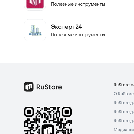
Полезные инструменты
Эксперт24
Полезные инструменты
RuStore 
О RuStore
RuStore д
RuStore д
RuStore 
Медиа-кит