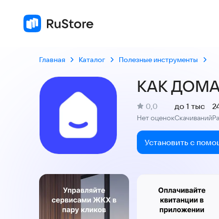
Главная
Каталог
Полезные инструменты
КАК ДОМ
(
)
0,0
до 1 тыс
2
Рейтинг:
Нет оценок
Скачиваний
Р
:
:
Установить с помо
Скриншоты