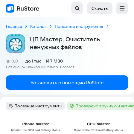
Скачать
Главная
Каталог
Полезные инструменты
ЦП Мастер, Очиститель
ненужных файлов
(
)
0,0
до 1 тыс
14.7 MB
0+
Рейтинг:
Нет оценок
Скачиваний
Размер
Возраст
:
:
:
Установить с помощью RuStore
Полезные инструменты
Проверено вручную и антив
Категория
:
Тег
:
Скриншоты