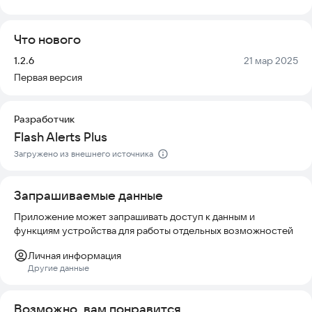
батареи, а также управлять установленными программами.
Что нового
Главные особенности CPU Master:
Версия:
Дата:
1.2.6
21 мар 2025
★ Очиститель ненужных файлов
Первая версия
★ Информация об устройстве
Разработчик
★ Информация о батарее.
Flash Alerts Plus
★ Информация о процессоре.
Загружено из внешнего источника
★ Управление приложением и файлом Apk.
Запрашиваемые данные
★ История зарядки.
Приложение может запрашивать доступ к данным и
функциям устройства для работы отдельных возможностей
★ Игровая коробка.
Личная информация
Очиститель ненужных файлов — Суперочиститель
Другие данные
Функция очистки сканирует телефон на наличие мусора,
остаточных данных, старых установочных пакетов и
Возможно, вам понравится