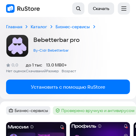
Скачать
Главная
Каталог
Бизнес-сервисы
Bebetterbar pro
By-Cidr Bebetterbar
(
)
0,0
до 1 тыс
13.0 MB
0+
Рейтинг:
Нет оценок
Скачиваний
Размер
Возраст
:
:
:
Установить с помощью RuStore
Бизнес-сервисы
Проверено вручную и антивирусом
Категория
:
Тег
:
Скриншоты