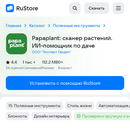
Скачать
Главная
Каталог
Полезные инструменты
Papaplant: сканер растений.
ИИ-помощник по даче
ООО "Эксперт Гарден"
(
)
4,4
1 тыс +
112.2 MB
0+
Рейтинг:
55 оценок
Скачиваний
Размер
Возраст
:
:
:
Установить с помощью RuStore
Полезные инструменты
Стиль жизни
Автоматизация
Категория
:
Тег
:
Тег
:
Блокноты
Дизайн интерьера
Проверено вручную и а
Тег
:
Тег
:
Тег
: