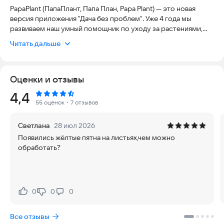
PapaPlant (ПапаПлант, Папа План, Papa Plant) — это новая
версия приложения "Дача без проблем". Уже 4 года мы
развиваем наш умный помощник по уходу за растениями,
садом, огородом и комнатными цветами.
Читать дальше
Сфотографируйте лист, стебель или всё растение целиком
— ИИ-сканер поможет определить растение по фото,
Оценки и отзывы
распознать возможные болезни, вредителей и признаки
неправильного ухода. Приложение подскажет, что может
Рейтинг:
4,4
быть не так с растением, и предложит понятный план
55 оценок
・7 отзывов
действий.
Светлана
28 июл 2026
Papaplant подходит для владельцев комнатных растений,
Появились жёлтые пятна на листьях,чем можно
садовых и декоративных культур, плодовых деревьев,
обработать?
кустарников, цветов, овощей и растений на даче.
Используйте приложение как карманный справочник
садовода, календарь ухода и ИИ-консультант по растениям.
Планируйте уход в удобном календаре: полив, подкормки,
0
0
0
Нравится:
Не нравится:
пересадку, обрезку, обработку от вредителей,
профилактику болезней и другие задачи. Добавляйте
Все отзывы
растения в журнал «Мой сад», следите за их состоянием и