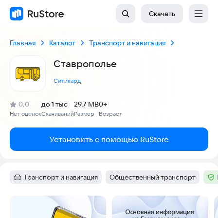
Скачать
Главная
Каталог
Транспорт и навигация
Ставрополье
Ситикард
(
)
0,0
до 1 тыс
29.7 MB
0+
Рейтинг:
Нет оценок
Скачиваний
Размер
Возраст
:
:
:
Установить с помощью RuStore
Транспорт и навигация
Общественный транспорт
Категория
:
Тег
:
Тег
Скриншоты