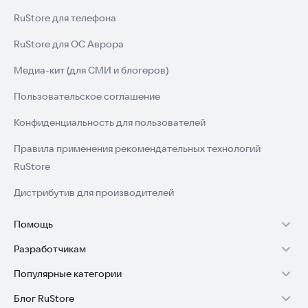
RuStore для телефона
RuStore для ОС Аврора
Медиа-кит (для СМИ и блогеров)
Пользовательское соглашение
Конфиденциальность для пользователей
Правила применения рекомендательных технологий
RuStore
Дистрибутив для производителей
Помощь
Разработчикам
Установка RuStore на TV
Популярные категории
Зарабатывать с RuStore
Установка RuStore на телефон
Блог RuStore
Игры для Android
Стать разработчиком
Установка RuStore в машину