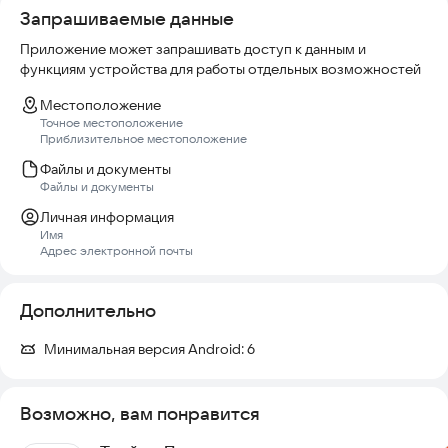
Запрашиваемые данные
в приложении.
Приложение может запрашивать доступ к данным и
Если телефон не поддерживает NFC, то проверить баланс
функциям устройства для работы отдельных возможностей
карты Ставрополье можно по номеру. При этом будет
доступно только отложенное пополнение.
Местоположение
Точное местоположение
Приблизительное местоположение
Файлы и документы
Файлы и документы
Личная информация
Имя
Адрес электронной почты
Дополнительно
Минимальная версия Android:
6
Возможно, вам понравится