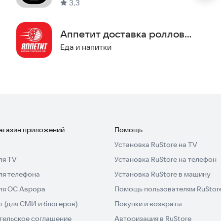
3,3
вывоза заказа или заказа доставки по адресу.
и заказа и назвать время доставки.
Аппетит доставка роллов,
куснейшие блюда с доставкой!
пиццы
Еда и напитки
магазин приложений
Помощь
Установка RuStore на TV
ля TV
Установка RuStore на телефон
ля телефона
Установка RuStore в машину
для ОС Аврора
Помощь пользователям RuStor
 (для СМИ и блогеров)
Покупки и возвраты
тельское соглашение
Авторизация в RuStore