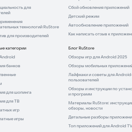
циальность для
Сбой обновления приложений
телей
Детский режим
применения
Автообновление приложений
ательных технологий RuStore
Как написать отзыв к приложе
тив для производителей
ые категории
Блог RuStore
Android
Обзоры игр для Android 2025
ия банков
Обзоры мобильных приложений
твенные
Лайфхаки и советы для Android
пользователей
м
Обзоры и инструкции по устано
ия для шопинга
и программ
ия для ТВ
Материалы RuStore: инструкци
обзоры, новости
атных игр
Детальные разборы приложений
латные игры
Топ приложений для Android T