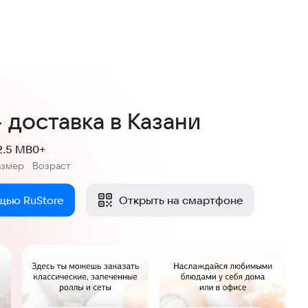
 доставка в Казани
2.5 MB
0+
азмер
Возраст
:
щью RuStore
Открыть на смартфоне