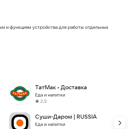
м и функциям устройства для работы отдельных
ТaтМак • Доставка
Еда и напитки
2,5
Суши-Даром | RUSSIA
Еда и напитки
ать нужное блюдо в несколько кликов. Также можно