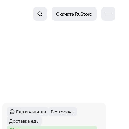
Скачать
RuStore
Еда и напитки
Рестораны
Категория
:
Тег
:
Доставка еды
Тег
: