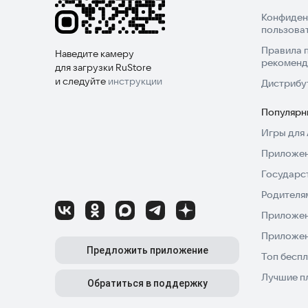
Конфиден
пользова
Правила 
Наведите камеру
рекоменд
для загрузки RuStore
и следуйте
инструкции
Дистрибу
Популярн
Игры для 
Приложен
Государс
Родителя
Приложен
Приложен
Предложить приложение
Топ беспл
Лучшие п
Обратиться в поддержку