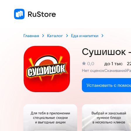
Главная
Каталог
Еда и напитки
Сушишок -
(
)
0,0
до 1 тыс
2
Рейтинг:
Нет оценок
Скачиваний
Р
:
:
Установить с помо
Скриншоты