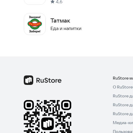
4,6
посмотреть на карте ближайшую точку для само
Оператор свяжется с вами чтобы уточнить детал
Татмак
Скачай приложение прямо сейчас и попробуй в
Еда и напитки
RuStore 
О RuStore
RuStore д
RuStore д
RuStore 
Медиа-кит
Пользова