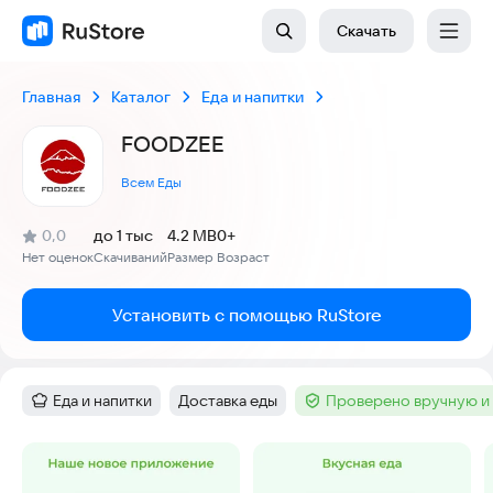
Скачать
Главная
Каталог
Еда и напитки
FOODZEE
Всем Еды
(
)
0,0
до 1 тыс
4.2 MB
0+
Рейтинг:
Нет оценок
Скачиваний
Размер
Возраст
:
:
:
Установить с помощью RuStore
Еда и напитки
Доставка еды
Проверено вручную и
Категория
:
Тег
:
Тег
:
Скриншоты