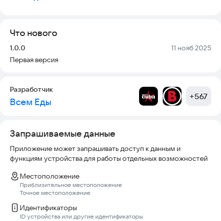
Получать информацию о проводимых акциях и самых
вкусных предложениях через пуш уведомления!
Примите участие в различных акциях! Приятного аппетита!
Что нового
Версия:
Дата:
1.0.0
11 нояб 2025
Первая версия
Разработчик
+
567
Всем Еды
Запрашиваемые данные
Приложение может запрашивать доступ к данным и
функциям устройства для работы отдельных возможностей
Местоположение
Приблизительное местоположение
Точное местоположение
Идентификаторы
ID устройства или другие идентификаторы