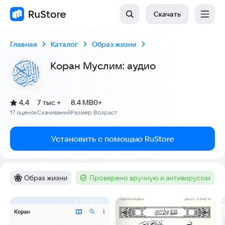
Скачать
Главная
Каталог
Образ жизни
Коран Муслим: аудио
(
)
4,4
7 тыс +
8.4 MB
0+
Рейтинг:
17 оценок
Скачиваний
Размер
Возраст
:
:
:
Установить с помощью RuStore
Образ жизни
Проверено вручную и антивирусом
Категория
:
Тег
:
Скриншоты