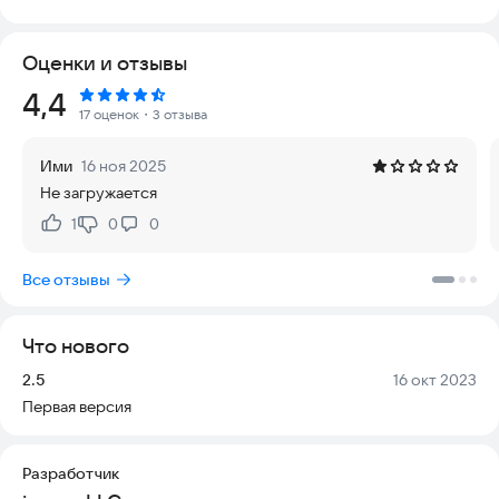
устройствами и не требует постоянного доступа к сети.
Оно регулярно обновляется, чтобы соответствовать
Оценки и отзывы
высоким стандартам качества и удобства.
Рейтинг:
4,4
Самый известный чтец
17 оценок
・3 отзыва
Французский, английский и 20 других переводов
Отображение любого перевода и тафсира (толкования) с
Ими
16 ноя 2025
полным текстом на арабском языке в высоком разрешении
Не загружается
Высококачественный текст османской каллиграфии Корана
1
0
0
Нравится:
Не нравится:
Сохраняйте метки на стихи и страницы
Сохраняйте, делитесь, переводите и комментируйте стихи
Все отзывы
Слушайте голоса любимых чтецов
Читайте Коран с толкованием, которое вам нравится
Что нового
Описание:
Высококачественный текст османского Корана полностью
Версия:
Дата:
2.5
16 окт 2023
совпадает с бумажным изданием. Каллиграфия четкая, фон
Первая версия
удобный для чтения.
Разработчик