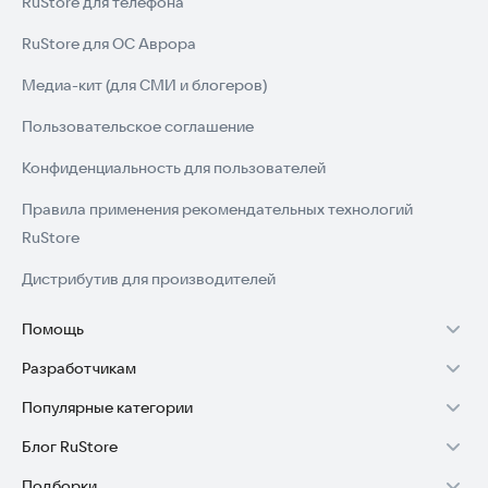
RuStore для телефона
RuStore для ОС Аврора
Медиа-кит (для СМИ и блогеров)
Пользовательское соглашение
Конфиденциальность для пользователей
Правила применения рекомендательных технологий
RuStore
Дистрибутив для производителей
Помощь
Разработчикам
Установка RuStore на TV
Популярные категории
Зарабатывать с RuStore
Установка RuStore на телефон
Блог RuStore
Игры для Android
Стать разработчиком
Установка RuStore в машину
Подборки