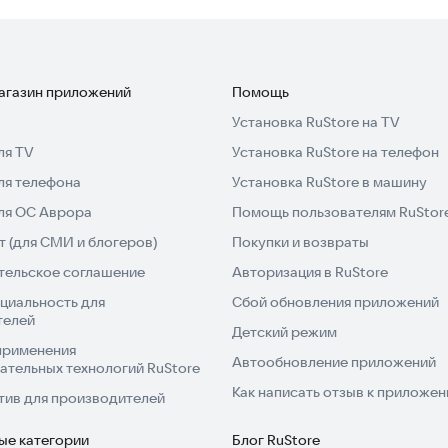
магазин приложений
Помощь
Установка RuStore на TV
ля TV
Установка RuStore на телефон
ля телефона
Установка RuStore в машину
для ОС Аврора
Помощь пользователям RuStor
 (для СМИ и блогеров)
Покупки и возвраты
тельское соглашение
Авторизация в RuStore
циальность для
Сбой обновления приложений
телей
Детский режим
применения
Автообновление приложений
ательных технологий RuStore
Как написать отзыв к приложе
тив для производителей
ые категории
Блог RuStore