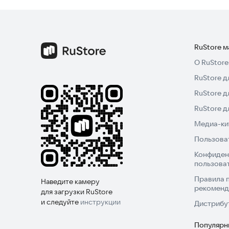
RuStore 
О RuStore
RuStore д
RuStore д
RuStore 
Медиа-кит
Пользова
Конфиден
пользова
Правила 
Наведите камеру
рекоменд
для загрузки RuStore
и следуйте
инструкции
Дистрибу
Популярн