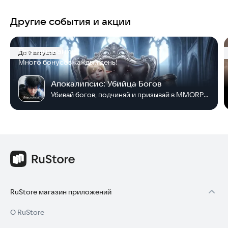
Другие события и акции
Празднование
До 9 августа
Много бонусов каждый день!
Апокалипсис: Убийца Богов
Убивай богов, подчиняй и призывай в MMORPG!
RuStore магазин приложений
О RuStore