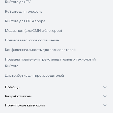
RuStore для TV
RuStore для телефона
RuStore для ОС Аврора
Медиа-кит (для СМИ и блогеров)
Пользовательское соглашение
Конфиденциальность для пользователей
Правила применения рекомендательных технологий
RuStore
Дистрибутив для производителей
Помощь
Разработчикам
Установка RuStore на TV
Популярные категории
Зарабатывать с RuStore
Установка RuStore на телефон